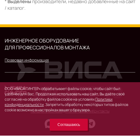
*
Выделены
производители, недавно добавленные на сайт
/ каталог.
ИНЖЕНЕРНОЕ ОБОРУДОВАНИЕ
ДЛЯ ПРОФЕССИОНАЛОВ МОНТАЖА
Правовая информация
© 2026 г.
ООО «ВИСА ГИНГЕР» обрабатывает файлы cookie, чтобы сайт был
удобнее для Вас. Продолжая использовать наш сайт, Вы даёте своё
119530, Москва, Очаковское шоссе, д. 32.
согласие на обработку файлов cookie на условиях
Политики
конфиденциальности
. Запретить обработку некоторых типов файлов
cookie возможно в настройках вашего браузера.
Каталог
Производители
Новости
Контакты
Соглашаюсь