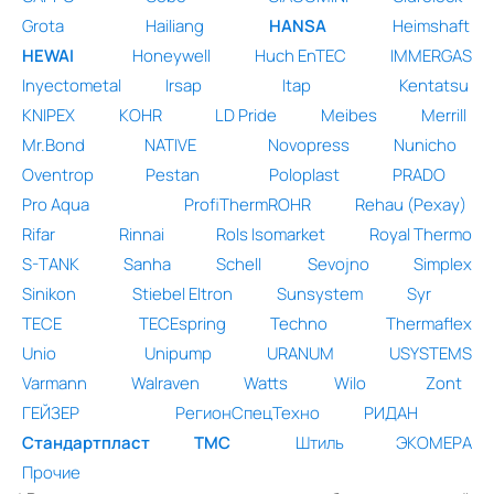
Grota
Hailiang
HANSA
Heimshaft
HEWAI
Honeywell
Huch EnTEC
IMMERGAS
Inyectometal
Irsap
Itap
Kentatsu
KNIPEX
KOHR
LD Pride
Meibes
Merrill
Mr.Bond
NATIVE
Novopress
Nunicho
Oventrop
Pestan
Poloplast
PRADO
Pro Aqua
ProfiThermROHR
Rehau (Рехау)
Rifar
Rinnai
Rols Isomarket
Royal Thermo
S-TANK
Sanha
Schell
Sevojno
Simplex
Sinikon
Stiebel Eltron
Sunsystem
Syr
TECE
TECEspring
Techno
Thermaflex
Unio
Unipump
URANUM
USYSTEMS
Varmann
Walraven
Watts
Wilo
Zont
ГЕЙЗЕР
РегионСпецТехно
РИДАН
Стандартпласт
ТМС
Штиль
ЭКОМЕРА
Прочие