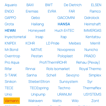
Aquario
BAXI
BWT
De Dietrich
ELSEN
ENGO
Eremias
EVRA
FAR
Flamco
GAPPO
Gebo
GIACOMINI
Gidrolock
Grota
Hailiang
HANSA
Heimshaft
HEWAI
Honeywell
Huch EnTEC
IMMERGAS
Inyectometal
Irsap
Itap
Kentatsu
KNIPEX
KOHR
LD Pride
Meibes
Merrill
Mr.Bond
NATIVE
Novopress
Nunicho
Oventrop
Pestan
Poloplast
PRADO
Pro Aqua
ProfiThermROHR
Rehau (Рехау)
Rifar
Rinnai
Rols Isomarket
Royal Thermo
S-TANK
Sanha
Schell
Sevojno
Simplex
Sinikon
Stiebel Eltron
Sunsystem
Syr
TECE
TECEspring
Techno
Thermaflex
Unio
Unipump
URANUM
USYSTEMS
Varmann
Walraven
Watts
Wilo
Zont