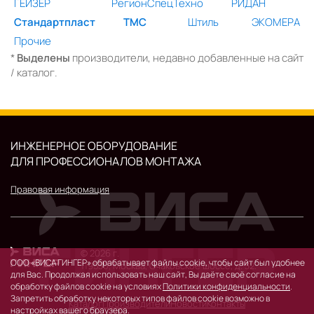
ГЕЙЗЕР
РегионСпецТехно
РИДАН
Стандартпласт
ТМС
Штиль
ЭКОМЕРА
Прочие
*
Выделены
производители, недавно добавленные на сайт
/ каталог.
ИНЖЕНЕРНОЕ ОБОРУДОВАНИЕ
ДЛЯ ПРОФЕССИОНАЛОВ МОНТАЖА
Правовая информация
© 2026 г.
ООО «ВИСА ГИНГЕР» обрабатывает файлы cookie, чтобы сайт был удобнее
119530, Москва, Очаковское шоссе, д. 32.
для Вас. Продолжая использовать наш сайт, Вы даёте своё согласие на
обработку файлов cookie на условиях
Политики конфиденциальности
.
Запретить обработку некоторых типов файлов cookie возможно в
Каталог
Производители
Новости
Контакты
настройках вашего браузера.