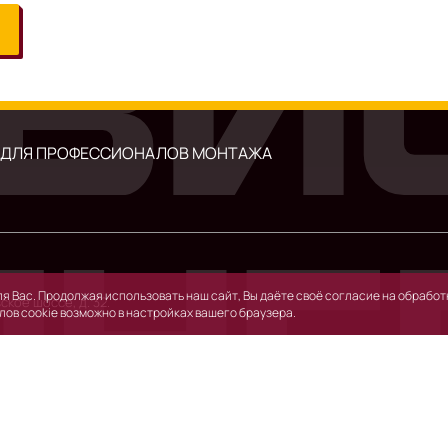
 ДЛЯ ПРОФЕССИОНАЛОВ МОНТАЖА
я Вас. Продолжая использовать наш сайт, Вы даёте своё согласие на обработк
ское шоссе, д. 32.
лов cookie возможно в настройках вашего браузера.