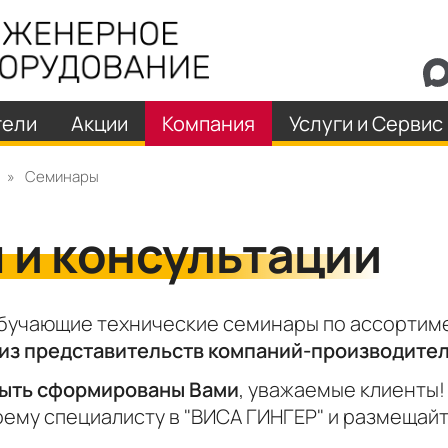
тели
Акции
Компания
Услуги и Сервис
»
Семинары
 и консультации
бучающие технические семинары по ассортим
 из представительств компаний-производите
быть сформированы Вами
, уважаемые клиенты!
оему специалисту в "ВИСА ГИНГЕР" и размещай