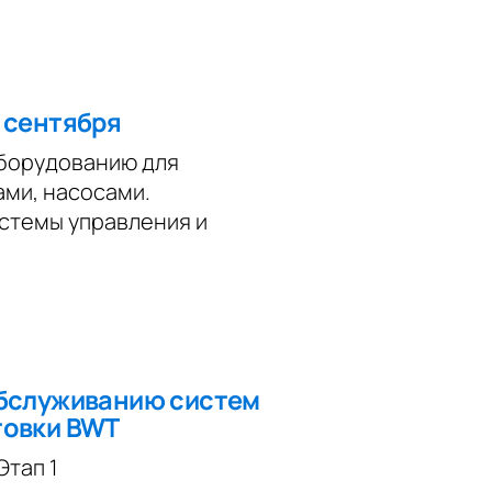
 сентября
оборудованию для
ами, насосами.
истемы управления и
обслуживанию систем
товки BWT
тап 1