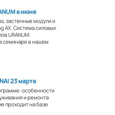
RANUM в июне
us, застенные модули и
ng AX. Система силовых
олов URANUM.
а семинаре в нашем
NAI 23 марта
ограмме: особенности
луживания и ремонта
ие проходит на базе