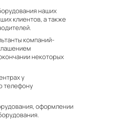
борудования наших
ших клиентов, а также
водителей.
льтанты компаний-
иглашением
 окончании некоторых
ентрах у
по телефону
борудования, оформлении
борудования.