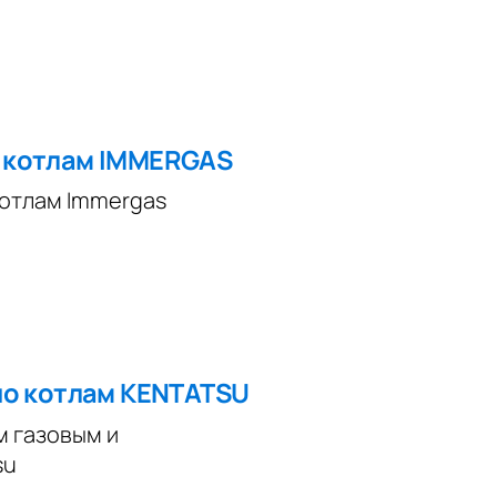
о котлам IMMERGAS
котлам Immergas
по котлам KENTATSU
м газовым и
su