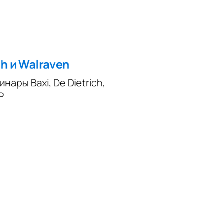
ch и Walraven
нары Baxi, De Dietrich,
Р