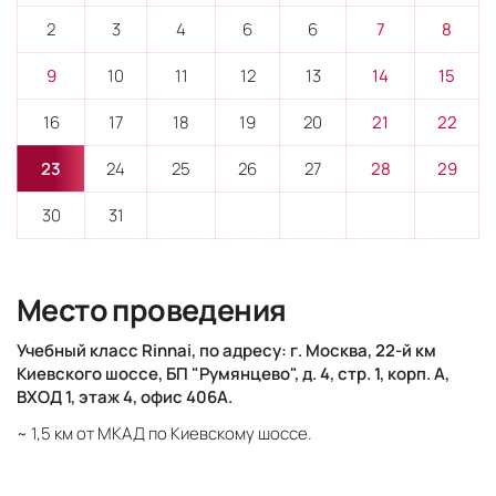
2
3
4
6
6
7
8
9
10
11
12
13
14
15
16
17
18
19
20
21
22
23
24
25
26
27
28
29
30
31
Место проведения
Учебный класс Rinnai, по адресу: г. Москва, 22-й км
Киевского шоссе, БП "Румянцево", д. 4, стр. 1, корп. А,
ВХОД 1, этаж 4, офис 406А.
~ 1,5 км от МКАД по Киевскому шоссе.