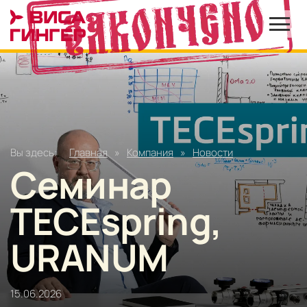
Вы здесь:
Главная
»
Компания
»
Новости
Семинар
TECEspring,
URANUM
15.06.2026