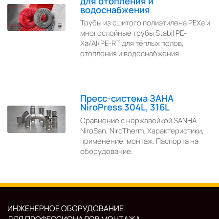
для отопления и
водоснабжения
Трубы из сшитого полиэтилена PEXa и
многослойные трубы Stabil PE-
Xa/Al/PE-RT для тёплых полов,
отопления и водоснабжения
Пресс-система ЗАНА
NiroPress 304L, 316L
Сравнение с нержавейкой SANHA
NiroSan, NiroTherm. Характеристики,
применение, монтаж. Паспорта на
оборудование.
ИНЖЕНЕРНОЕ ОБОРУДОВАНИЕ
ДЛЯ ПРОФЕССИОНАЛОВ МОНТАЖА