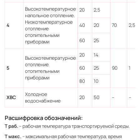
Высокотемпературное
20
2,5
напольное отопление.
Низкотемпературное
4
40
20
70
2,5
отопление
отопительными
60
25
приборами
20
14
Высокотемпературное
отопление
5
60
25
90
1
отопительными
приборами
80
10
Холодное
ХВС
20
50
–
–
водоснабжение
Расшифровка обозначений:
Т раб.
– рабочая температура транспортируемой среды.
Т макс.
– максимальная рабочая температура, время