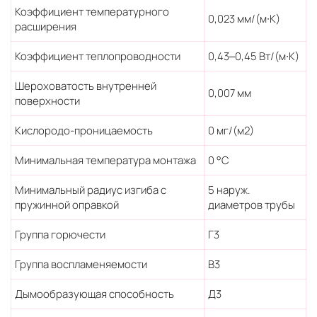
Коэффициент температурного
0,023 мм/(м∙К)
расширения
Коэффициент теплопроводности
0,43‒0,45 Вт/(м∙К)
Шероховатость внутренней
0,007 мм
поверхности
Кислородо-проницаемость
0 мг/(м2)
Минимальная температура монтажа
0 °С
Минимальный радиус изгиба с
5 наруж.
пружинной оправкой
диаметров трубы
Группа горючести
Г3
Группа воспламеняемости
В3
Дымообразующая способность
Д3