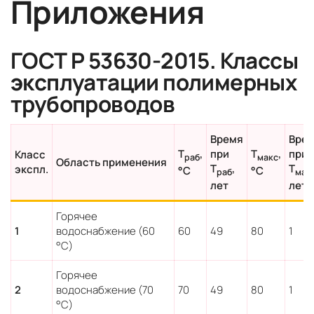
Приложения
ГОСТ Р 53630-2015. Классы
эксплуатации полимерных
трубопроводов
Время
Вре
T
,
при
T
,
при
Класс
раб
макс
Область применения
T
,
T
экспл.
°C
°C
раб
мак
лет
лет
Горячее
1
водоснабжение (60
60
49
80
1
°С)
Горячее
2
водоснабжение (70
70
49
80
1
°С)