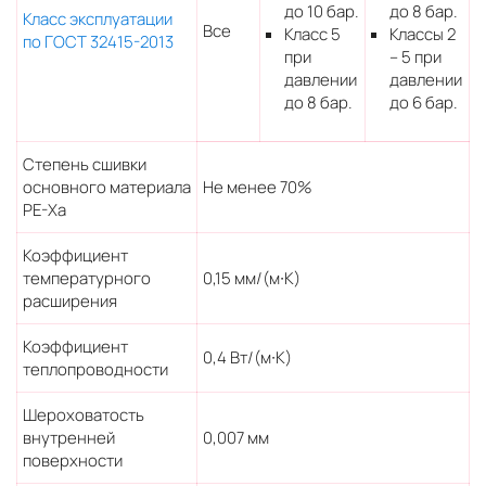
до 10 бар.
до 8 бар.
Класс эксплуатации
Все
Класс 5
Классы 2
по ГОСТ 32415-2013
при
– 5 при
давлении
давлении
до 8 бар.
до 6 бар.
Степень сшивки
основного материала
Не менее 70%
PE-Xa
Коэффициент
температурного
0,15 мм/(м∙К)
расширения
Коэффициент
0,4 Вт/(м∙К)
теплопроводности
Шероховатость
внутренней
0,007 мм
поверхности