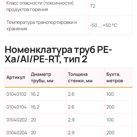
Класс опасности (токсичности)
T2
продуктов горения
Температура транспортировки и
-50 ... +50 °С
хранения
Номенклатура труб PE-
Xa/Al/PE-RT, тип 2
Диаметр
Толщина
Бухта,
Артикул
трубы, мм
стенки, мм
метров
01040102
16,2
2,6
100
01040104
16,2
2,6
200
01040202
20
2,9
100
01040204
20
2,9
200