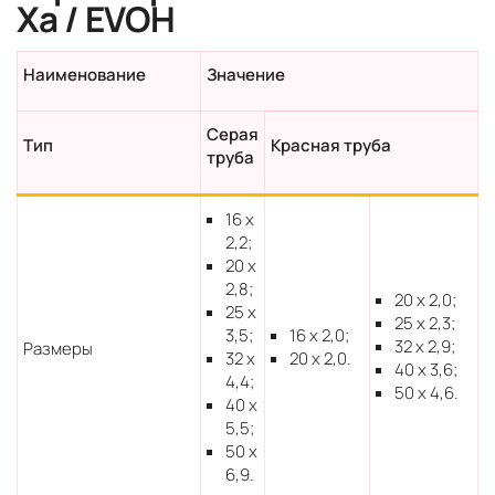
Xa / EVOH
Наименование
Значение
Серая
Тип
Красная труба
труба
16 x
2,2;
20 x
2,8;
20 х 2,0;
25 x
25 x 2,3;
3,5;
16 x 2,0;
32 x 2,9;
Размеры
32 x
20 x 2,0.
40 x 3,6;
4,4;
50 x 4,6.
40 x
5,5;
50 x
6,9.