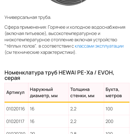
Универсальная труба.
Сфера применения: Горячее и холодное водоснабжения
(включая питьевое), высокотемпературное и
низкотемпературное отопление включая устройство
"тёплых полов". в соответствии с
классами эксплуатации
(см технические характеристики).
Номенклатура труб HEWAI PE-Xa / EVOH,
серая
Наружный
Толщина
Бухта,
Артикул
диаметр, мм
стенки, мм
метров
01020116
16
2,2
100
01020117
16
2,2
200
01020210
20
2,8
100