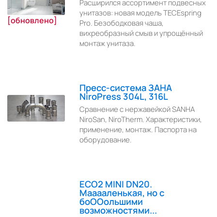
Расширился ассортимент подвесных
унитазов: новая модель TECEspring
[обновлено]
Pro. Безободковая чаша,
вихреобразный смыв и упрощённый
монтаж унитаза.
Пресс-система ЗАНА
NiroPress 304L, 316L
Сравнение с нержавейкой SANHA
NiroSan, NiroTherm. Характеристики,
применение, монтаж. Паспорта на
оборудование.
ECO2 MINI DN20.
Мааааленькая, но с
боООольшими
возможностями...