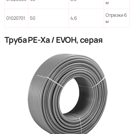
м
Отрезки 6
01020701
50
4,6
м
Труба PE-Xa / EVOH, серая