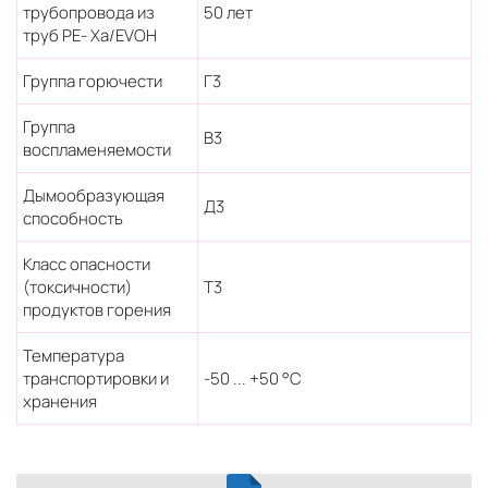
трубопровода из
50 лет
труб PE- Xa/EVOH
Группа горючести
Г3
Группа
В3
воспламеняемости
Дымообразующая
Д3
способность
Класс опасности
(токсичности)
Т3
продуктов горения
Температура
транспортировки и
-50 ... +50 °С
хранения