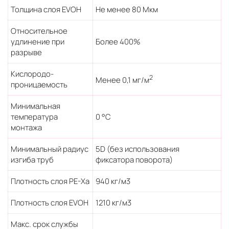
Толщина слоя EVOH
Не менее 80 Мкм
Относительное
удлинение при
Более 400%
разрыве
Кислородо-
2
Менее 0,1 мг/м
проницаемость
Минимальная
температура
0 °С
монтажа
Минимальный радиус
5D (без использования
изгиба труб
фиксатора поворота)
Плотность слоя PE-Xa
940 кг/м3
Плотность слоя EVOH
1210 кг/м3
Макс. срок службы