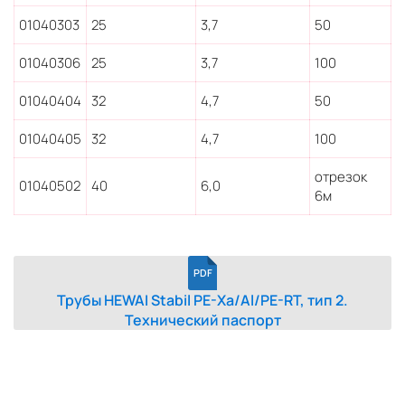
01040303
25
3,7
50
01040306
25
3,7
100
01040404
32
4,7
50
01040405
32
4,7
100
отрезок
01040502
40
6,0
6м
PDF
Трубы HEWAI Stabil PE-Xa/Al/PE-RT, тип 2.
Технический паспорт