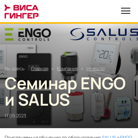
Вы здесь:
Главная
»
Компания
»
Новости
Семинар ENGO
и SALUS
11.09.2023
Приглашаем на обучению по оборудованию
SALUS
и
ENGO
.