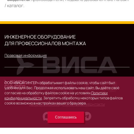
/ каталог.
ИНЖЕНЕРНОЕ ОБОРУДОВАНИЕ
ДЛЯ ПРОФЕССИОНАЛОВ МОНТАЖА
Правовая информация
© 2026 г.
ООО «ВИСА ГИНГЕР» обрабатывает файлы cookie, чтобы сайт был
119530, Москва, Очаковское шоссе, д. 32.
удобнее для Вас. Продолжая использовать наш сайт, Вы даёте своё
согласие на обработку файлов cookie на условиях
Политики
конфиденциальности
. Запретить обработку некоторых типов файлов
cookie возможно в настройках вашего браузера.
Каталог
Производители
Новости
Контакты
Соглашаюсь