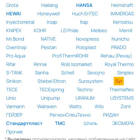
Grota
Hailiang
HANSA
Heimshaft
HEWAI
Honeywell
Huch EnTEC
IMMERGAS
Inyectometal
Irsap
Itap
Kentatsu
KNIPEX
KOHR
LD Pride
Meibes
Merrill
Mr.Bond
NATIVE
Novopress
Nunicho
Oventrop
Pestan
Poloplast
PRADO
Pro Aqua
ProfiThermROHR
Rehau (Рехау)
Rifar
Rinnai
Rols Isomarket
Royal Thermo
S-TANK
Sanha
Schell
Sevojno
Simplex
Sinikon
Stiebel Eltron
Sunsystem
Syr
TECE
TECEspring
Techno
Thermaflex
Unio
Unipump
URANUM
USYSTEMS
Varmann
Walraven
Watts
Wilo
Zont
ГЕЙЗЕР
РегионСпецТехно
РИДАН
Стандартпласт
ТМС
Штиль
ЭКОМЕРА
Прочие
*
Выделены
производители, недавно добавленные на сайт