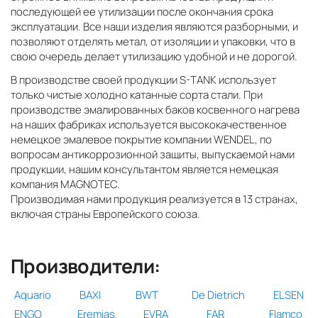
последующей ее утилизации после окончания срока
эксплуатации. Все наши изделия являются разборными, и
позволяют отделять метал, от изоляции и упаковки, что в
свою очередь делает утилизацию удобной и не дорогой.
В производстве своей продукции S-TANK использует
только чистые холодно катанные сорта стали. При
производстве эмалированных баков косвенного нагрева
на наших фабриках используется высококачественное
немецкое эмалевое покрытие компании WENDEL, по
вопросам антикор­розионной защиты, выпускаемой нами
продукции, нашим консультантом является немецкая
компания MAGNOTEC.
Производимая нами продукция реализуется в 13 странах,
включая страны Европейского союза.
Производители:
Aquario
BAXI
BWT
De Dietrich
ELSEN
ENGO
Eremias
EVRA
FAR
Flamco