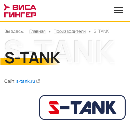
Вы здесь:
Главная
»
Производители
»
S-TANK
S-TANK
Сайт:
s-tank.ru