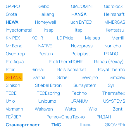
GAPPO
Gebo
GIACOMINI
Gidrolock
Grota
Hailiang
HANSA
Heimshaft
HEWAI
Honeywell
Huch EnTEC
IMMERGAS
Inyectometal
Irsap
Itap
Kentatsu
KNIPEX
KOHR
LD Pride
Meibes
Merrill
Mr.Bond
NATIVE
Novopress
Nunicho
Oventrop
Pestan
Poloplast
PRADO
Pro Aqua
ProfiThermROHR
Rehau (Рехау)
Rifar
Rinnai
Rols Isomarket
Royal Thermo
S-TANK
Sanha
Schell
Sevojno
Simplex
Sinikon
Stiebel Eltron
Sunsystem
Syr
TECE
TECEspring
Techno
Thermaflex
Unio
Unipump
URANUM
USYSTEMS
Varmann
Walraven
Watts
Wilo
Zont
ГЕЙЗЕР
РегионСпецТехно
РИДАН
Стандартпласт
ТМС
Штиль
ЭКОМЕРА