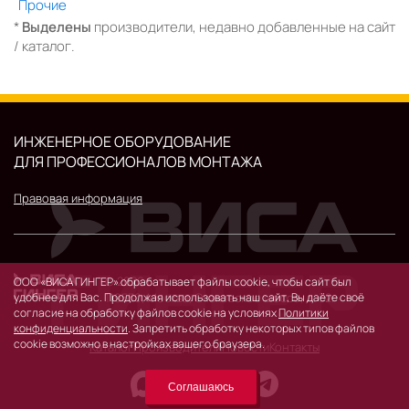
Прочие
*
Выделены
производители, недавно добавленные на сайт
/ каталог.
ИНЖЕНЕРНОЕ ОБОРУДОВАНИЕ
ДЛЯ ПРОФЕССИОНАЛОВ МОНТАЖА
Правовая информация
© 2026 г.
ООО «ВИСА ГИНГЕР» обрабатывает файлы cookie, чтобы сайт был
119530, Москва, Очаковское шоссе, д. 32.
удобнее для Вас. Продолжая использовать наш сайт, Вы даёте своё
согласие на обработку файлов cookie на условиях
Политики
конфиденциальности
. Запретить обработку некоторых типов файлов
cookie возможно в настройках вашего браузера.
Каталог
Производители
Новости
Контакты
Соглашаюсь