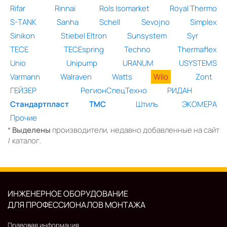
Rifar
Rinnai
Rols Isomarket
Royal Thermo
S-TANK
Sanha
Schell
Sevojno
Simplex
Sinikon
Stiebel Eltron
Sunsystem
Syr
TECE
TECEspring
Techno
Thermaflex
Unio
Unipump
URANUM
USYSTEMS
Varmann
Walraven
Watts
Wilo
Zont
ГЕЙЗЕР
РегионСпецТехно
РИДАН
Стандартпласт
ТМС
Штиль
ЭКОМЕРА
Прочие
*
Выделены
производители, недавно добавленные на сайт
/ каталог.
ИНЖЕНЕРНОЕ ОБОРУДОВАНИЕ
ДЛЯ ПРОФЕССИОНАЛОВ МОНТАЖА
Правовая информация