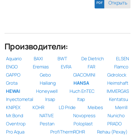
Открыть
PDF
Производители:
Aquario
BAXI
BWT
De Dietrich
ELSEN
ENGO
Eremias
EVRA
FAR
Flamco
GAPPO
Gebo
GIACOMINI
Gidrolock
Grota
Hailiang
HANSA
Heimshaft
HEWAI
Honeywell
Huch EnTEC
IMMERGAS
Inyectometal
Irsap
Itap
Kentatsu
KNIPEX
KOHR
LD Pride
Meibes
Merrill
Mr.Bond
NATIVE
Novopress
Nunicho
Oventrop
Pestan
Poloplast
PRADO
Pro Aqua
ProfiThermROHR
Rehau (Рехау)