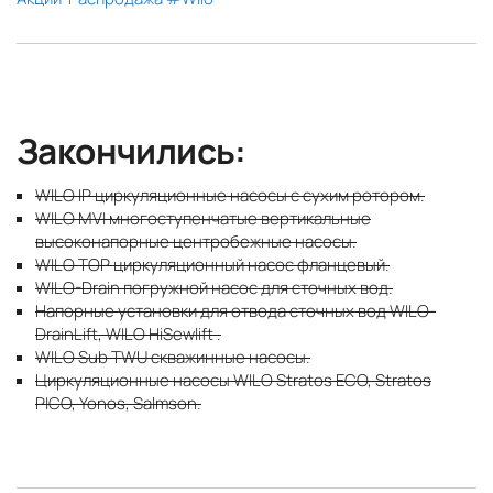
Закончились:
WILO IP циркуляционные насосы с сухим ротором.
WILO MVI многоступенчатые вертикальные
высоконапорные центробежные насосы.
WILO TOP циркуляционный насос фланцевый.
WILO-Drain погружной насос для сточных вод.
Напорные установки для отвода сточных вод WILO-
DrainLift, WILO HiSewlift .
WILO Sub TWU скважинные насосы.
Циркуляционные насосы WILO Stratos ECO, Stratos
PICO, Yonos, Salmson.