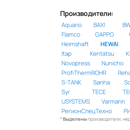
Производители:
Aquario
BAXI
B
Flamco
GAPPO
Heimshaft
HEWAI
Itap
Kentatsu
K
Novopress
Nunicho
ProfiThermROHR
Reha
S-TANK
Sanha
Sc
Syr
TECE
TE
USYSTEMS
Varmann
РегионСпецТехно
Р
*
Выделены
производители, нед