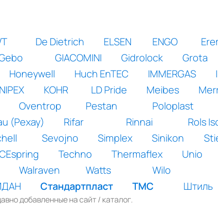
WT
De Dietrich
ELSEN
ENGO
Ere
Gebo
GIACOMINI
Gidrolock
Grota
Honeywell
Huch EnTEC
IMMERGAS
NIPEX
KOHR
LD Pride
Meibes
Merri
Oventrop
Pestan
Poloplast
u (Рехау)
Rifar
Rinnai
Rols I
hell
Sevojno
Simplex
Sinikon
Sti
CEspring
Techno
Thermaflex
Unio
Walraven
Watts
Wilo
ИДАН
Стандартпласт
ТМС
Штиль
авно добавленные на сайт / каталог.