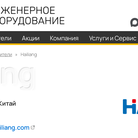
тели
Акции
Компания
Услуги и Сервис
ители
»
Hailiang
Китай
iliang.com