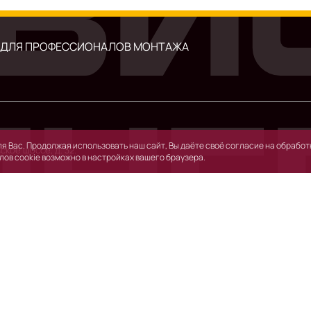
 ДЛЯ ПРОФЕССИОНАЛОВ МОНТАЖА
я Вас. Продолжая использовать наш сайт, Вы даёте своё согласие на обработк
ское шоссе, д. 32.
лов cookie возможно в настройках вашего браузера.