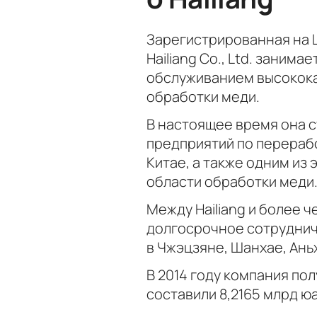
Зарегистрированная на 
Hailiang Co., Ltd. зани
обслуживанием высокока
обработки меди.
В настоящее время она 
предприятий по перерабо
Китае, а также одним и
области обработки меди
Между Hailiang и более ч
долгосрочное сотруднич
в Чжэцзяне, Шанхае, Ань
В 2014 году компания по
составили 8,2165 млрд ю