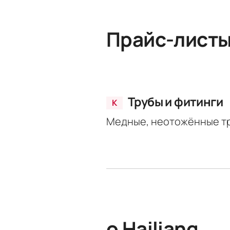
Прайс-лист
Трубы и фитинги
К
Медные, неотожённые тр
о Hailiang