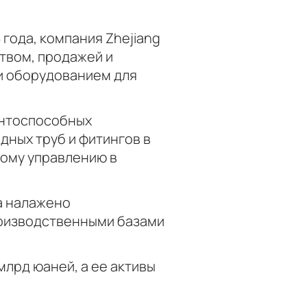
года, компания Zhejiang
ством, продажей и
и оборудованием для
ентоспособных
дных труб и фитингов в
ному управлению в
ра налажено
роизводственными базами
млрд юаней, а ее активы