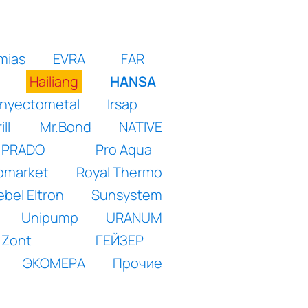
mias
EVRA
FAR
Hailiang
HANSA
Inyectometal
Irsap
ll
Mr.Bond
NATIVE
PRADO
Pro Aqua
somarket
Royal Thermo
ebel Eltron
Sunsystem
Unipump
URANUM
Zont
ГЕЙЗЕР
ЭКОМЕРА
Прочие