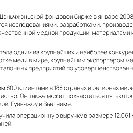
Шэньчжэньской фондовой бирже в январе 2008 
мается исследованиями, разработками, производ
чественной медной продукции, материалами 
стала одним из крупнейших и наиболее конкур
тке меди в мире, крупнейшим экспортером ме
з эталонных предприятий по усовершенствован
.
ем 800 клиентами в 188 странах и регионах ми
ество. Он также может похвастаться пятью п
хой, Гуанчжоу и Вьетнаме.
лучила операционную выручку в размере 12,061 
аней.