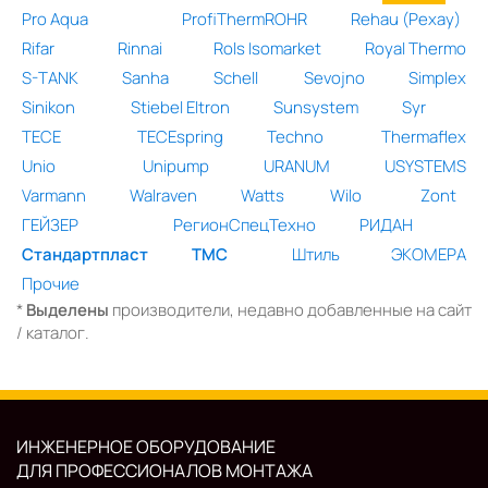
Pro Aqua
ProfiThermROHR
Rehau (Рехау)
Rifar
Rinnai
Rols Isomarket
Royal Thermo
S-TANK
Sanha
Schell
Sevojno
Simplex
Sinikon
Stiebel Eltron
Sunsystem
Syr
TECE
TECEspring
Techno
Thermaflex
Unio
Unipump
URANUM
USYSTEMS
Varmann
Walraven
Watts
Wilo
Zont
ГЕЙЗЕР
РегионСпецТехно
РИДАН
Стандартпласт
ТМС
Штиль
ЭКОМЕРА
Прочие
*
Выделены
производители, недавно добавленные на сайт
/ каталог.
ИНЖЕНЕРНОЕ ОБОРУДОВАНИЕ
ДЛЯ ПРОФЕССИОНАЛОВ МОНТАЖА