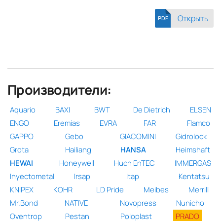
Открыть
PDF
Производители:
Aquario
BAXI
BWT
De Dietrich
ELSEN
ENGO
Eremias
EVRA
FAR
Flamco
GAPPO
Gebo
GIACOMINI
Gidrolock
Grota
Hailiang
HANSA
Heimshaft
HEWAI
Honeywell
Huch EnTEC
IMMERGAS
Inyectometal
Irsap
Itap
Kentatsu
KNIPEX
KOHR
LD Pride
Meibes
Merrill
Mr.Bond
NATIVE
Novopress
Nunicho
Oventrop
Pestan
Poloplast
PRADO