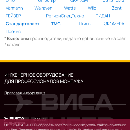
Unio
Unipump
URANUM
USYSTEMS
Varmann
Walraven
Watts
Wilo
Zont
ГЕЙЗЕР
РегионСпецТехно
РИДАН
Стандартпласт
ТМС
Штиль
ЭКОМЕРА
Прочие
*
Выделены
производители, недавно добавленные на сайт
/ каталог.
ИНЖЕНЕРНОЕ ОБОРУДОВАНИЕ
ДЛЯ ПРОФЕССИОНАЛОВ МОНТАЖА
Правовая информация
© 2026 г.
119530, Москва, Очаковское шоссе, д. 32.
ООО «ВИСА ГИНГЕР» обрабатывает файлы cookie, чтобы сайт был удобнее
для Вас. Продолжая использовать наш сайт, Вы даёте своё согласие на