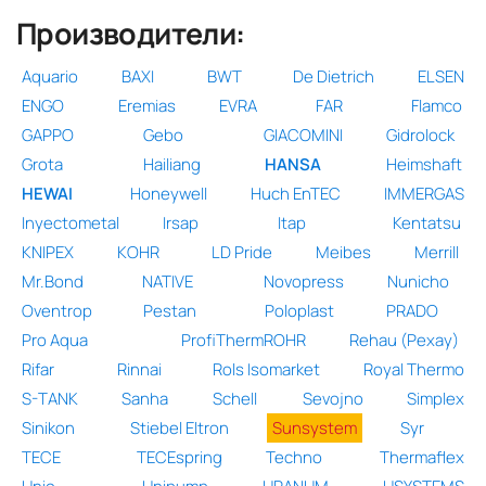
Производители:
Aquario
BAXI
BWT
De Dietrich
ELSEN
ENGO
Eremias
EVRA
FAR
Flamco
GAPPO
Gebo
GIACOMINI
Gidrolock
Grota
Hailiang
HANSA
Heimshaft
HEWAI
Honeywell
Huch EnTEC
IMMERGAS
Inyectometal
Irsap
Itap
Kentatsu
KNIPEX
KOHR
LD Pride
Meibes
Merrill
Mr.Bond
NATIVE
Novopress
Nunicho
Oventrop
Pestan
Poloplast
PRADO
Pro Aqua
ProfiThermROHR
Rehau (Рехау)
Rifar
Rinnai
Rols Isomarket
Royal Thermo
S-TANK
Sanha
Schell
Sevojno
Simplex
Sinikon
Stiebel Eltron
Sunsystem
Syr
TECE
TECEspring
Techno
Thermaflex