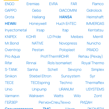
ENGO
Eremias
EVRA
FAR
Flamco
GAPPO
Gebo
GIACOMINI
Gidrolock
Grota
Hailiang
HANSA
Heimshaft
HEWAI
Honeywell
Huch EnTEC
IMMERGAS
Inyectometal
Irsap
Itap
Kentatsu
KNIPEX
KOHR
LD Pride
Meibes
Merrill
Mr.Bond
NATIVE
Novopress
Nunicho
Oventrop
Pestan
Poloplast
PRADO
Pro Aqua
ProfiThermROHR
Rehau (Рехау)
Rifar
Rinnai
Rols Isomarket
Royal Thermo
S-TANK
Sanha
Schell
Sevojno
Simplex
Sinikon
Stiebel Eltron
Sunsystem
Syr
TECE
TECEspring
Techno
Thermaflex
Unio
Unipump
URANUM
USYSTEMS
Varmann
Walraven
Watts
Wilo
Zont
ГЕЙЗЕР
РегионСпецТехно
РИДАН
Стандартпласт
ТМС
Штиль
ЭКОМЕРА