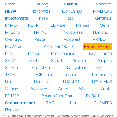
Grota
Hailiang
HANSA
Heimshaft
HEWAI
Honeywell
Huch EnTEC
IMMERGAS
Inyectometal
Irsap
Itap
Kentatsu
KNIPEX
KOHR
LD Pride
Meibes
Merrill
Mr.Bond
NATIVE
Novopress
Nunicho
Oventrop
Pestan
Poloplast
PRADO
Pro Aqua
ProfiThermROHR
Rehau (Рехау)
Rifar
Rinnai
Rols Isomarket
Royal Thermo
S-TANK
Sanha
Schell
Sevojno
Simplex
Sinikon
Stiebel Eltron
Sunsystem
Syr
TECE
TECEspring
Techno
Thermaflex
Unio
Unipump
URANUM
USYSTEMS
Varmann
Walraven
Watts
Wilo
Zont
ГЕЙЗЕР
РегионСпецТехно
РИДАН
Стандартпласт
ТМС
Штиль
ЭКОМЕРА
Прочие
*
Выделены
производители, недавно добавленные на сайт