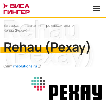
Вы здесь:
Главная
»
Производители
»
Rehau (Рехау)
Rehau (Рехау)
Сайт:
rhsolutions.ru