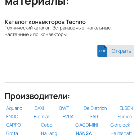
материалы:
Каталог конвекторов Techno
Технический каталог. Встраиваемые, напольные,
настенные и пр. конвекторы.
Открыть
PDF
Производители:
Aquario
BAXI
BWT
De Dietrich
ELSEN
ENGO
Eremias
EVRA
FAR
Flamco
GAPPO
Gebo
GIACOMINI
Gidrolock
Grota
Hailiang
HANSA
Heimshaft