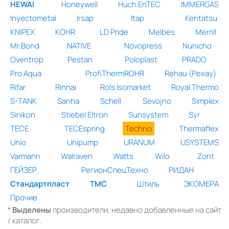
HEWAI
Honeywell
Huch EnTEC
IMMERGAS
Inyectometal
Irsap
Itap
Kentatsu
KNIPEX
KOHR
LD Pride
Meibes
Merrill
Mr.Bond
NATIVE
Novopress
Nunicho
Oventrop
Pestan
Poloplast
PRADO
Pro Aqua
ProfiThermROHR
Rehau (Рехау)
Rifar
Rinnai
Rols Isomarket
Royal Thermo
S-TANK
Sanha
Schell
Sevojno
Simplex
Sinikon
Stiebel Eltron
Sunsystem
Syr
TECE
TECEspring
Techno
Thermaflex
Unio
Unipump
URANUM
USYSTEMS
Varmann
Walraven
Watts
Wilo
Zont
ГЕЙЗЕР
РегионСпецТехно
РИДАН
Стандартпласт
ТМС
Штиль
ЭКОМЕРА
Прочие
*
Выделены
производители, недавно добавленные на сайт
/ каталог.