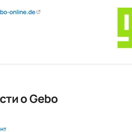
bo-online.de
сти о Gebo
онт