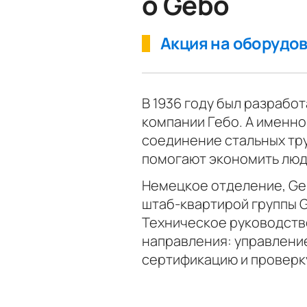
о Gebo
Акция на оборудо
В 1936 году был разрабо
компании Гебо. А именно
соединение стальных тру
помогают экономить людя
Немецкое отделение, Ge
штаб-квартирой группы G
Техническое руководств
направления: управление
сертификацию и проверку