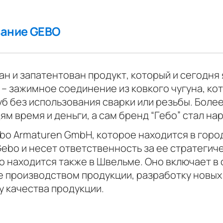
вание GEBO
тан и запатентован продукт, который и сегодн
 – зажимное соединение из ковкого чугуна, к
б без использования сварки или резьбы. Более
м время и деньги, а сам бренд “Гебо” стал на
bo Armaturen GmbH, которое находится в горо
ebo и несет ответственность за ее стратегич
о находится также в Швельме. Оно включает в
 производством продукции, разработку новых
 качества продукции.