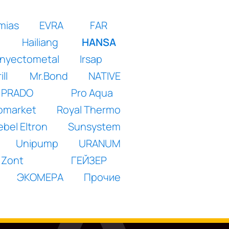
mias
EVRA
FAR
Hailiang
HANSA
Inyectometal
Irsap
ll
Mr.Bond
NATIVE
PRADO
Pro Aqua
somarket
Royal Thermo
ebel Eltron
Sunsystem
Unipump
URANUM
Zont
ГЕЙЗЕР
ЭКОМЕРА
Прочие