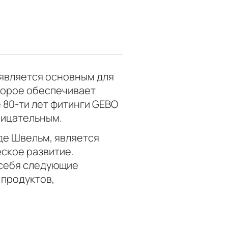
я является основным для
оторое обеспечивает
 80-ти лет фитинги GEBO
рицательным.
де Швельм, является
еское развитие.
 себя следующие
 продуктов,