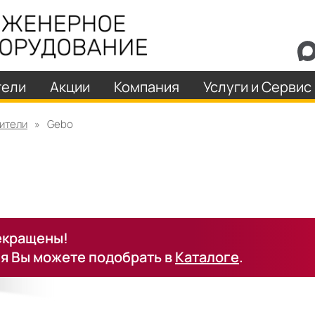
тели
Акции
Компания
Услуги и Сервис
ители
»
Gebo
рекращены!
я Вы можете подобрать в
Каталоге
.