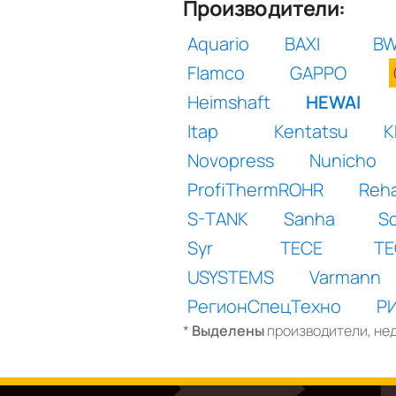
Производители:
Aquario
BAXI
B
Flamco
GAPPO
Heimshaft
HEWAI
Itap
Kentatsu
K
Novopress
Nunicho
ProfiThermROHR
Reha
S-TANK
Sanha
Sc
Syr
TECE
TE
USYSTEMS
Varmann
РегионСпецТехно
Р
*
Выделены
производители, нед