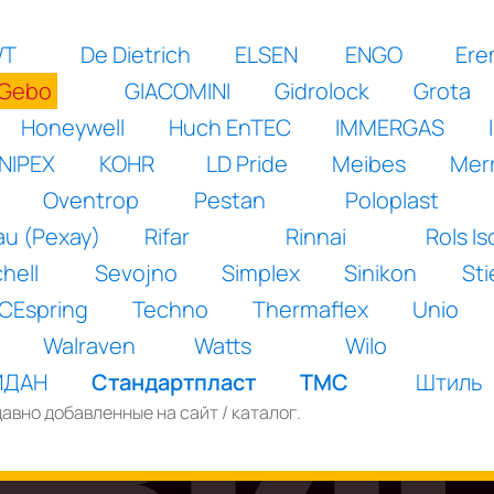
WT
De Dietrich
ELSEN
ENGO
Ere
Gebo
GIACOMINI
Gidrolock
Grota
Honeywell
Huch EnTEC
IMMERGAS
NIPEX
KOHR
LD Pride
Meibes
Merri
Oventrop
Pestan
Poloplast
u (Рехау)
Rifar
Rinnai
Rols I
hell
Sevojno
Simplex
Sinikon
Sti
CEspring
Techno
Thermaflex
Unio
Walraven
Watts
Wilo
ИДАН
Стандартпласт
ТМС
Штиль
авно добавленные на сайт / каталог.