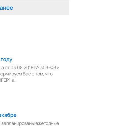
анее
 году
на от 03.08.2018 № 303-ФЗ и
формируем Вас о том, что
ГЕР", в…
екабре
г. запланированы ежегодные