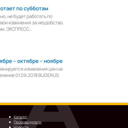
отает по субботам
о, не будет работать по
вои извинения за неудобство.
ным. ЭКСПРЕСС…
ябре – октябре – ноябре
ланируется изменения цен на
енение 01.09.2018 BUDERUS
Каталог
Производители
Новости