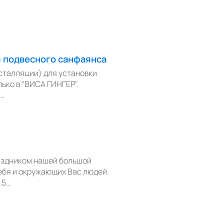
я подвесного санфаянса
сталляции) для установки
лько в "ВИСА ГИНГЕР".
Y…
аздником нашей большой
себя и окружающих Вас людей.
 5…