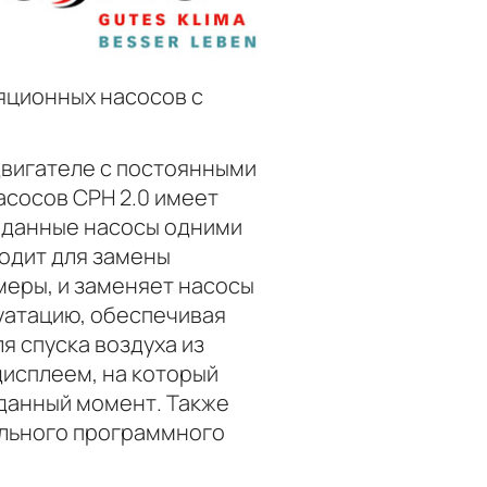
яционных насосов с
двигателе с постоянными
асосов CPH 2.0 имеет
ет данные насосы одними
ходит для замены
меры, и заменяет насосы
уатацию, обеспечивая
я спуска воздуха из
дисплеем, на который
данный момент. Также
ального программного