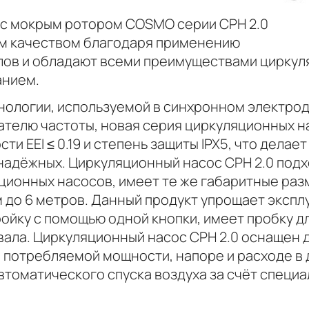
с мокрым ротором COSMO серии CPH 2.0
м качеством благодаря применению
ов и обладают всеми преимуществами циркул
анием.
нологии, используемой в синхронном электро
телю частоты, новая серия циркуляционных н
и EEI ≤ 0.19 и степень защиты IPX5, что дела
надёжных. Циркуляционный насос CPH 2.0 под
ционных насосов, имеет те же габаритные раз
 до 6 метров. Данный продукт упрощает экспл
йку с помощью одной кнопки, имеет пробку дл
вала. Циркуляционный насос CPH 2.0 оснащен 
 потребляемой мощности, напоре и расходе в 
втоматического спуска воздуха за счёт специ