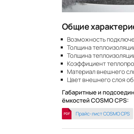
Общие харак­тери
Возможность подключе
Толщина теплоизоляции
Толщина теплоизоляции
Коэффициент теплопров
Материал внешнего сло
Цвет внешнего слоя об
Габаритные и подсоеди
ёмкостей COSMO CPS:
Прайс-лист COSMO CPS
PDF