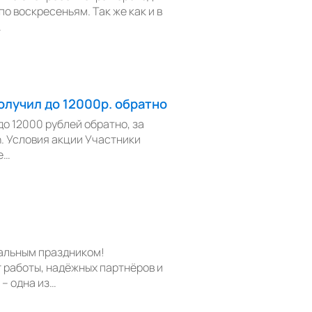
о воскресеньям. Так же как и в
…
олучил до 12000р. обратно
о 12000 рублей обратно, за
. Условия акции Участники
е…
альным праздником!
 работы, надёжных партнёров и
– одна из…