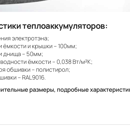
стики тепло­аккумуля­торов:
ния электротэна;
 ёмкости и крышки – 100мм;
 днища – 50мм;
одности ёмкости – 0,038 Вт/м²K;
я обшивки – полистирол;
шивки – RAL9016.
нительные размеры, подробные характеристи