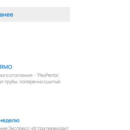
анее
PURMO
го отопления - "PexPenta".
л трубы: поперечно сшитый
 неделю
ение Экспресс-Истра переходит