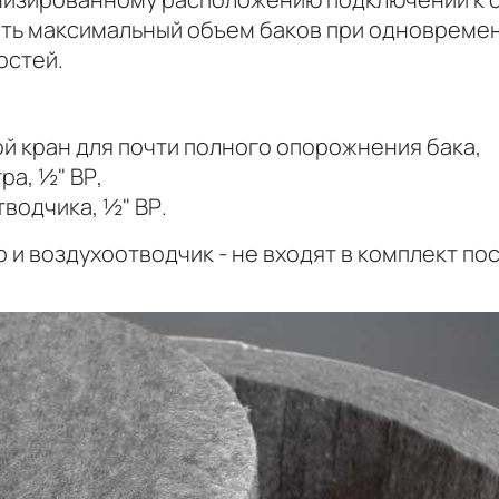
ть максимальный объем баков при одновреме
остей.
ой кран для почти полного опорожнения бака,
ра, ½" ВР,
водчика, ½" ВР.
 и воздухоотводчик - не входят в комплект по