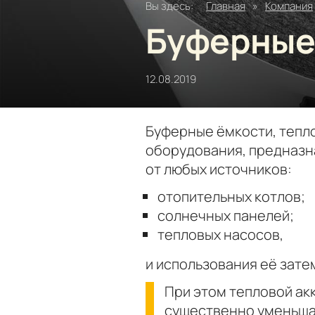
Вы здесь:
Главная
»
Компания
Буферные
12.08.2019
Буферные ёмкости, тепло
оборудования, предназн
от любых источников:
отопительных котлов;
солнечных панелей;
тепловых насосов,
и использования её зате
При этом тепловой ак
существенно уменьша