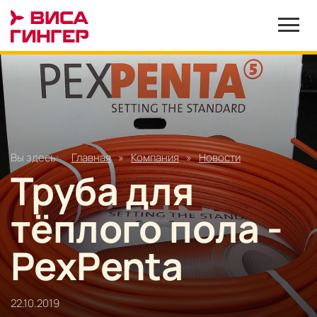
Вы здесь:
Главная
»
Компания
»
Новости
Труба для
тёплого пола -
PexPenta
22.10.2019