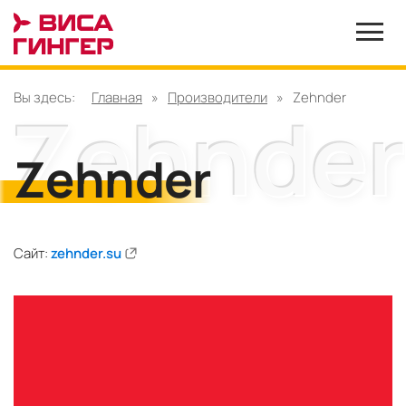
Вы здесь:
Главная
»
Производители
»
Zehnder
Zehnder
Сайт:
zehnder.su