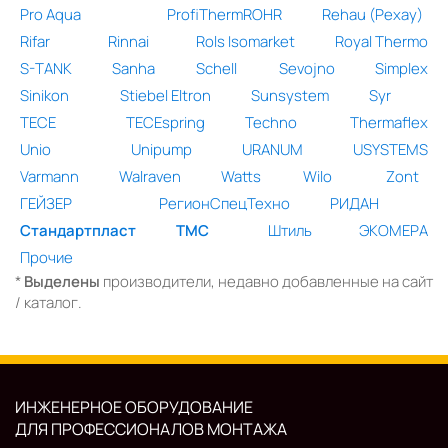
Pro Aqua
ProfiThermROHR
Rehau (Рехау)
Rifar
Rinnai
Rols Isomarket
Royal Thermo
S-TANK
Sanha
Schell
Sevojno
Simplex
Sinikon
Stiebel Eltron
Sunsystem
Syr
TECE
TECEspring
Techno
Thermaflex
Unio
Unipump
URANUM
USYSTEMS
Varmann
Walraven
Watts
Wilo
Zont
ГЕЙЗЕР
РегионСпецТехно
РИДАН
Стандартпласт
ТМС
Штиль
ЭКОМЕРА
Прочие
*
Выделены
производители, недавно добавленные на сайт
/ каталог.
ИНЖЕНЕРНОЕ ОБОРУДОВАНИЕ
ДЛЯ ПРОФЕССИОНАЛОВ МОНТАЖА