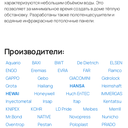
характеризуются небольшим объёмом воды. Это
позволяет за минимальное время создать в доме тёплую
обстановку. Разработаны также полотенцесушители и
водяные инфракрасные потолочные панели.
Производители:
Aquario
BAXI
BWT
De Dietrich
ELSEN
ENGO
Eremias
EVRA
FAR
Flamco
GAPPO
Gebo
GIACOMINI
Gidrolock
Grota
Hailiang
HANSA
Heimshaft
HEWAI
Honeywell
Huch EnTEC
IMMERGAS
Inyectometal
Irsap
Itap
Kentatsu
KNIPEX
KOHR
LD Pride
Meibes
Merrill
Mr.Bond
NATIVE
Novopress
Nunicho
Oventrop
Pestan
Poloplast
PRADO