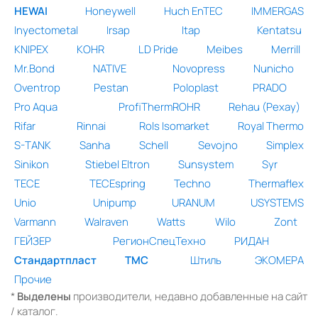
HEWAI
Honeywell
Huch EnTEC
IMMERGAS
Inyectometal
Irsap
Itap
Kentatsu
KNIPEX
KOHR
LD Pride
Meibes
Merrill
Mr.Bond
NATIVE
Novopress
Nunicho
Oventrop
Pestan
Poloplast
PRADO
Pro Aqua
ProfiThermROHR
Rehau (Рехау)
Rifar
Rinnai
Rols Isomarket
Royal Thermo
S-TANK
Sanha
Schell
Sevojno
Simplex
Sinikon
Stiebel Eltron
Sunsystem
Syr
TECE
TECEspring
Techno
Thermaflex
Unio
Unipump
URANUM
USYSTEMS
Varmann
Walraven
Watts
Wilo
Zont
ГЕЙЗЕР
РегионСпецТехно
РИДАН
Стандартпласт
ТМС
Штиль
ЭКОМЕРА
Прочие
*
Выделены
производители, недавно добавленные на сайт
/ каталог.