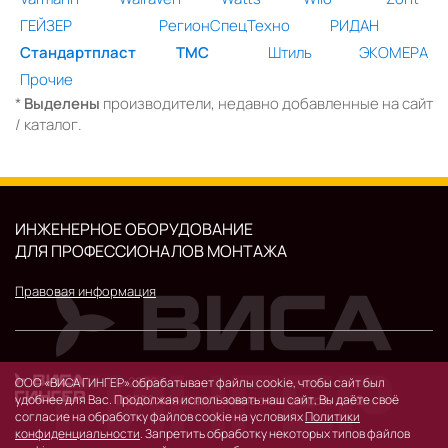
ГЕЙЗЕР
РегионСпецТехно
РИДАН
Стандартпласт
ТМС
Штиль
ЭКОМЕРА
Прочие
*
Выделены
производители, недавно добавленные на сайт
/ каталог.
ИНЖЕНЕРНОЕ ОБОРУДОВАНИЕ
ДЛЯ ПРОФЕССИОНАЛОВ МОНТАЖА
Правовая информация
© 2026 г.
ООО «ВИСА ГИНГЕР» обрабатывает файлы cookie, чтобы сайт был
119530, Москва, Очаковское шоссе, д. 32.
удобнее для Вас. Продолжая использовать наш сайт, Вы даёте своё
согласие на обработку файлов cookie на условиях
Политики
конфиденциальности
. Запретить обработку некоторых типов файлов