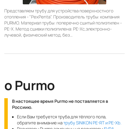
Представляем трубу для устройства поверхностного
отопления - "PexPenta". Производитель трубы: компания
PURMO. Материал трубы: поперечно сшитый полиэтилен -
PE-X. Метод сшивки полиэтилена: PE-Xc,электронно-
лучевой, физический метод, без…
о Purmo
В настоящее время Purmo не поставляется в
Россиию.
Если Вам требуется труба для тёплого пола,
обратите внимание на
трубу SINIKON PE-RT и PE-Xb.
Радиаторы Purmo заменены на радиаторы
EVRA
.