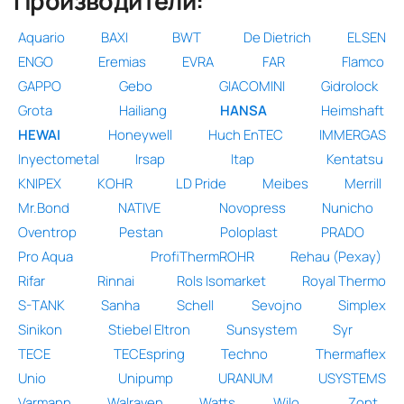
Производители:
Aquario
BAXI
BWT
De Dietrich
ELSEN
ENGO
Eremias
EVRA
FAR
Flamco
GAPPO
Gebo
GIACOMINI
Gidrolock
Grota
Hailiang
HANSA
Heimshaft
HEWAI
Honeywell
Huch EnTEC
IMMERGAS
Inyectometal
Irsap
Itap
Kentatsu
KNIPEX
KOHR
LD Pride
Meibes
Merrill
Mr.Bond
NATIVE
Novopress
Nunicho
Oventrop
Pestan
Poloplast
PRADO
Pro Aqua
ProfiThermROHR
Rehau (Рехау)
Rifar
Rinnai
Rols Isomarket
Royal Thermo
S-TANK
Sanha
Schell
Sevojno
Simplex
Sinikon
Stiebel Eltron
Sunsystem
Syr
TECE
TECEspring
Techno
Thermaflex
Unio
Unipump
URANUM
USYSTEMS
Varmann
Walraven
Watts
Wilo
Zont