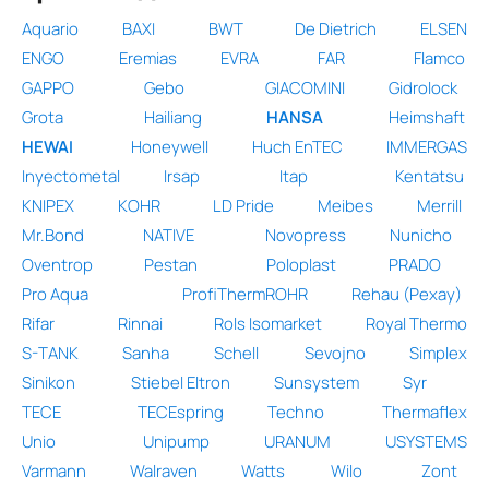
Aquario
BAXI
BWT
De Dietrich
ELSEN
ENGO
Eremias
EVRA
FAR
Flamco
GAPPO
Gebo
GIACOMINI
Gidrolock
Grota
Hailiang
HANSA
Heimshaft
HEWAI
Honeywell
Huch EnTEC
IMMERGAS
Inyectometal
Irsap
Itap
Kentatsu
KNIPEX
KOHR
LD Pride
Meibes
Merrill
Mr.Bond
NATIVE
Novopress
Nunicho
Oventrop
Pestan
Poloplast
PRADO
Pro Aqua
ProfiThermROHR
Rehau (Рехау)
Rifar
Rinnai
Rols Isomarket
Royal Thermo
S-TANK
Sanha
Schell
Sevojno
Simplex
Sinikon
Stiebel Eltron
Sunsystem
Syr
TECE
TECEspring
Techno
Thermaflex
Unio
Unipump
URANUM
USYSTEMS
Varmann
Walraven
Watts
Wilo
Zont