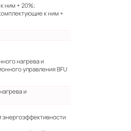
к ним + 20%;
комплектующие к ним +
нного нагрева и
ионного управления BFU
нагрева и
й энергоэффективности