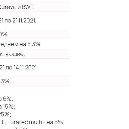
uravit и BWT.
 по 21.11.2021.
0%.
реднем на 8,3%.
ектующие.
 по 14.11.2021.
 3%.
а 6%;
а 15%;
25%;
L, Turatec multi - на 5%;