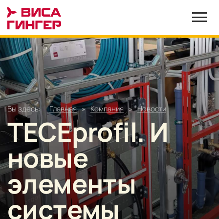
Вы здесь:
Главная
»
Компания
»
Новости
TECEprofil. И
новые
элементы
системы