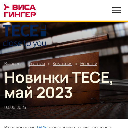
Вы здесь:
Главная
»
Компания
»
Новости
Новинки TECE,
май 2023
03.05.2023
В мае компания
TECE
представила следующее новое