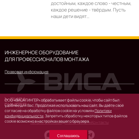
достойным, каждое слово - честным,
каждое решение - твёрдым. Пусть
наши дети видят…
ИНЖЕНЕРНОЕ ОБОРУДОВАНИЕ
ДЛЯ ПРОФЕССИОНАЛОВ МОНТАЖА
Правовая информация
© 2026 г.
ООО «ВИСА ГИНГЕР» обрабатывает файлы cookie, чтобы сайт был
удобнее для Вас. Продолжая использовать наш сайт, Вы даёте своё
119530, Москва, Очаковское шоссе, д. 32.
согласие на обработку файлов cookie на условиях
Политики
конфиденциальности
. Запретить обработку некоторых типов файлов
cookie возможно в настройках вашего браузера.
Каталог
Производители
Новости
Контакты
Соглашаюсь