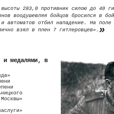
 высоты 283,0 противник силою до 40 г
рнов воодушевляя бойцов бросился в бо
 и автоматов отбил нападение. На поле
лично взял в плен 7 гитлеровцев».
и и медалями, в
зда»
пени
епени
ьницкого
 Москвы»
заслуги»