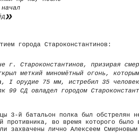
 начал
ёд
тием города Староконстантинов:
не г. Староконстантинов, призирая сме
ткрыл меткий миномётный огонь, которы
а, I орудие 75 мм, истребил 35 челове
лк 99 СД овладел городом Староконстан
цы 3-й батальон полка был обстрелян н
й противника, во время которого было 
ли захвачены лично Алексеем Смирновым