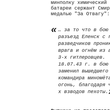
минполку химический 
батареи сержант Смир
медалью "За Отвагу":
… за то что в бою
разъезд Еленск с 
разведчиков прони
врага и огнём из 
3-х гитлеровцев.
18.07.43 г. в бою
заменил вышедшего
командира миномёт
огонь, благодаря 
х взводов пехоты.