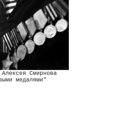
 Алексея Смирнова
выми медалями"