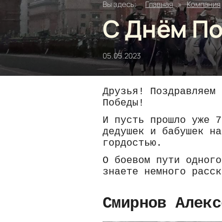
Вы здесь:
Главная
»
Компания
С Днём По
05.05.2023
Друзья! Поздравляем 
Победы!
И пусть прошло уже 7
дедушек и бабушек на
гордостью.
О боевом пути одного
знаете немного расск
Смирнов Алекс