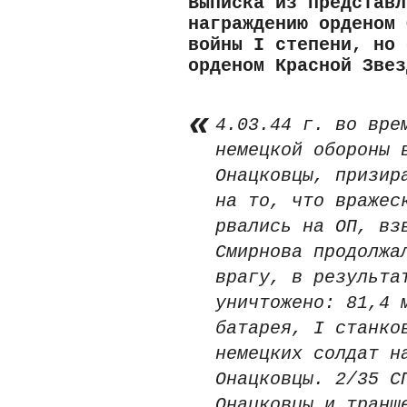
Выписка из представл
награждению орденом 
войны I степени, но 
орденом Красной Звез
4.03.44 г. во вре
немецкой обороны 
Онацковцы, призир
на то, что вражес
рвались на ОП, вз
Смирнова продолжа
врагу, в результа
уничтожено: 81,4 
батарея, I станко
немецких солдат н
Онацковцы. 2/35 С
Онацковцы и транш