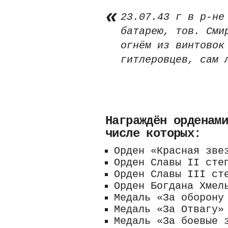
23.07.43 г в р-не
батарею, тов. Сми
огнём из винтовок
гитлеровцев, сам 
Награждён орденам
числе которых:
Орден «Красная зве
Орден Славы II сте
Орден Славы III ст
Орден Богдана Хмел
Медаль «За оборону
Медаль «За Отвагу»
Медаль «За боевые 