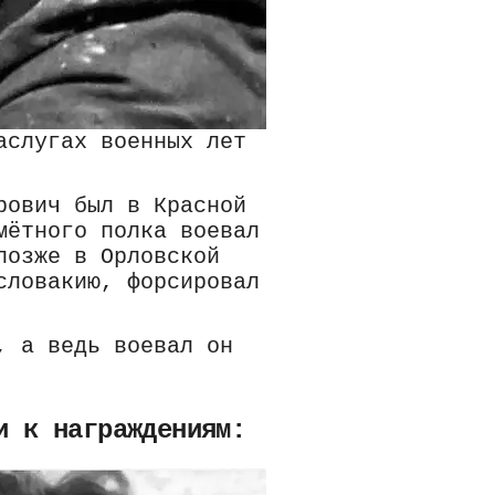
аслугах военных лет
рович был в Красной
мётного полка воевал
позже в Орловской
словакию, форсировал
, а ведь воевал он
и к награждениям: