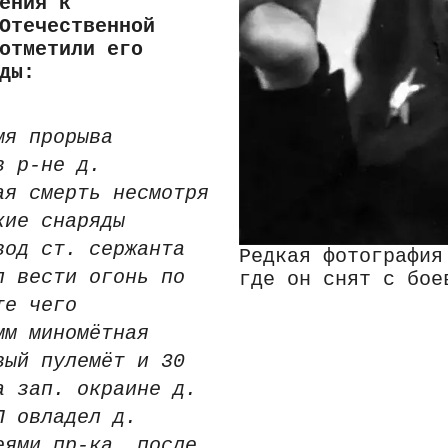
ения к
Отечественной
отметили его
ды:
мя прорыва
в р-не д.
ая смерть несмотря
кие снаряды
вод ст. сержанта
Редкая фотография
л вести огонь по
где он снят с бое
те чего
мм миномётная
вый пулемёт и 30
а зап. окраине д.
П овладел д.
еями пр-ка, после