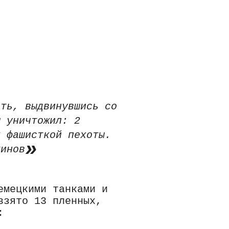
рть, выдвинувшись со
м уничтожил: 2
к фашисткой пехоты.
тинов
емецкими танками и
взято 13 пленных,
: