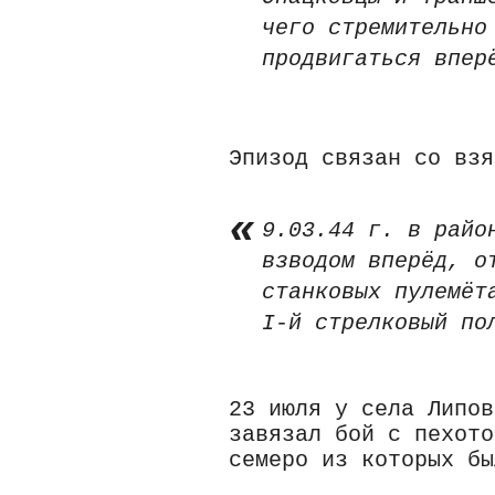
чего стремительно
продвигаться впер
Эпизод связан со взя
9.03.44 г. в райо
взводом вперёд, о
станковых пулемёт
I-й стрелковый по
23 июля у села Липов
завязал бой с пехото
семеро из которых бы