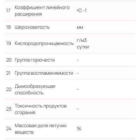
Коэффициент линейного
17
ºС -1
0
расширения
18
Шероховатость
мм
г/м3
19
Кислородопроницаемость
сутки
20
Группа горючести
-
21
Группа воспламеняемости
-
Дымообразующая
22
-
способность
Токсичность продуктов
23
-
сгорания
Массовая доля летучих
24
%
веществ