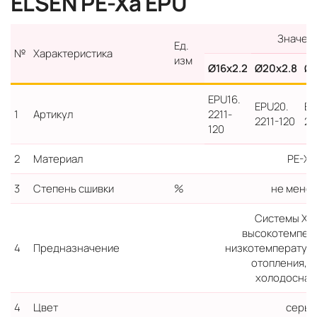
ELSEN PE-Xa EPU
Значен
Ед.
№
Характеристика
изм
Ø16x2.2
Ø20x2.8
Ø2
EPU16.
EPU20.
EP
1
Артикул
2211-
2211-120
22
120
2
Материал
PE-Xa
3
Степень сшивки
%
не менее
Системы ХВ
высокотемпер
4
Предназначение
низкотемператур
отопления, 
холодоснаб
4
Цвет
серый