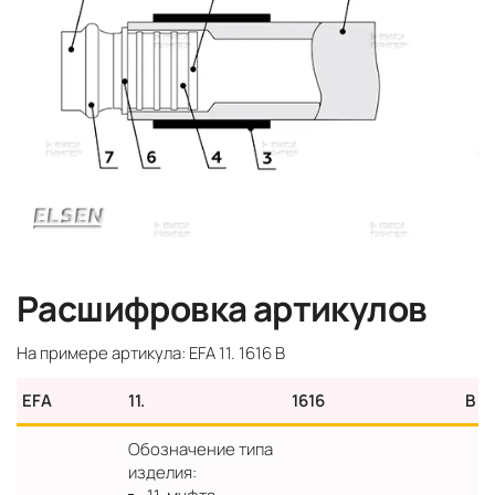
Расшифровка артикулов
На примере артикула: EFА 11. 1616 B
EFА
11.
1616
B
Обозначение типа
изделия: