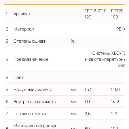
EPТ16.2210-
EPT20.29
1
Артикул
120
100
2
Материал
PE-Xc/
3
Степень сшивки
%
Системы ХВС/ГВС
4
Предназначение
низкотемпературные 
холо
4
Цвет
5
Наружный диаметр
мм
16,2
20,0
6
Внутренний диаметр
мм
11,0
14,2
7
Толщина стенки
мм
2,6
2,9
Минимальный радиус
8
мм
80
100