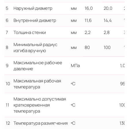
5
Наружный диаметр
мм
16,0
20,0
25
6
Внутренний диаметр
мм
11,6
14,4
18
7
Толщина стенки
мм
2,2
2,8
3,
Минимальный радиус
8
мм
80
100
12
изгиба вручную
Максимальное рабочее
9
МПа
1,0
давление
Максимальная рабочая
10
ºС
95
температура
Максимально допустимая
11
кратковременная
ºС
100
температура
12
Температура размягчения
ºС
130