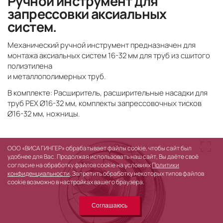
Ручной инструмент для
запрессовки аксиальных
систем.
Механический ручной инструмент предназначен для
монтажа аксиальных систем 16-32 мм для труб из сшитого
полиэтилена
и металлополимерных труб.
В комплекте: Расширитель, расширительные насадки для
труб PEX Ø16-32 мм, комплекты запрессовочных тисков
Ø16-32 мм, ножницы.
ООО «ВИСА ГИНГЕР» обрабатывает файлы cookie, чтобы сайт был
удобнее для Вас. Продолжая использовать наш сайт, Вы даёте своё
согласие на обработку файлов cookie на условиях
Политики
конфиденциальности
. Запретить обработку некоторых типов файлов
cookie возможно в настройках вашего браузера.
Соглашаюсь