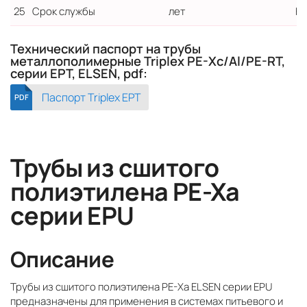
25
Срок службы
лет
Не
Технический паспорт на трубы
металлополимерные Triplex PE-Xc/Al/PE-RT,
серии EPT, ELSEN, pdf:
Паспорт Triplex EPT
PDF
Трубы из сшитого
полиэтилена PE-Xа
серии EPU
Описание
Трубы из сшитого полиэтилена PE-Xa ELSEN серии EPU
предназначены для применения в системах питьевого и