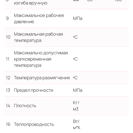
изгиба вручную
Максимальное рабочее
9
МПа
давление
Максимальная рабочая
10
ºС
температура
Максимально допустимая
11
кратковременная
ºС
температура
12
Температура размягчения
ºС
13
Предел прочности
МПа
Кг/
14
Плотность
м3
Вт/
16
Теплопроводность
м*К