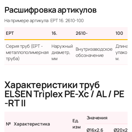
Расшифровка артикулов
На примере артикула: EPТ 16. 2610-100
EPТ
16.
2610-
100
Серия труб (EPТ -
Наружный
Длина
Внутризаводское
металлополимерная
диаметр,
упаковк
обозначение
труба)
мм
м.
Характеристики труб
ELSEN Triplex PE-Xc / AL / PE
-RT II
Значения
Ед.
№
Характеристика
изм
Ø16x2.6
Ø20x2.9