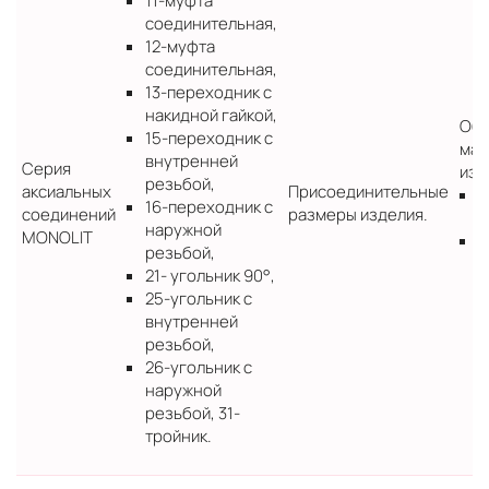
11-муфта
соединительная,
12-муфта
соединительная,
13-переходник с
накидной гайкой,
Обо
15-переходник с
мат
внутренней
Серия
изд
резьбой,
аксиальных
Присоединительные
B
16-переходник с
соединений
размеры изделия.
C
наружной
MONOLIT
Р
резьбой,
п
21- угольник 90°,
25-угольник с
внутренней
резьбой,
26-угольник с
наружной
резьбой, 31-
тройник.