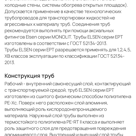
холодные стены, системы обогрева открытых площадок).
Допускается применение в качестве технологических
трубопроводов для транспортировки жидкостей не
агрессивных к материалу труб. Соединения труб
рекомендуется выполнять при помощи аксиальных
фитингов Elsen серии MONOLIT. Трубы ELSEN серии EPT
изготовлены в соответствии с ГОСТ 52134-2013.
Трубы ELSEN серии EPT разрешается применять для 1,2,4,5,
ХВ классов эксплуатации по классификации ГОСТ 52134-
2013.
Конструкция труб
Рабочий - внутренний самонесущий слой, контактирующий
с транспортируемой средой, труб ELSEN серии EPT
изготовлен из сшитого физическим способом полиэтилена
PE-Хс. Поверх него расположен слой алюминия,
выполняющий роль кислородонепроницаемого
материала. Наружный слой трубы выполнен из
термостойкого полиэтилена PE-RT II класса и выполняет
роль защитного слоя для предотвращения повреждения
алюминиевого слоя. Внутренний и внешний слой трубы