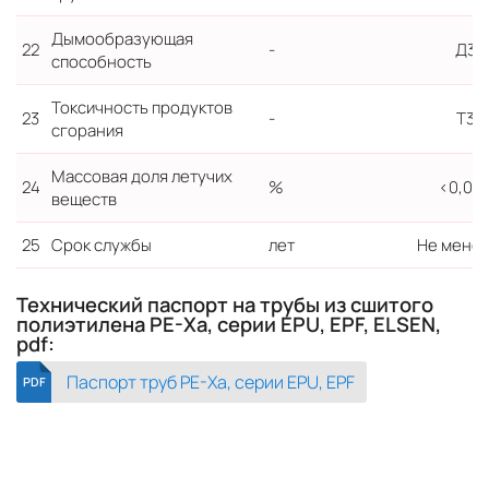
Дымообразующая
22
-
Д3
способность
Токсичность продуктов
23
-
Т3
сгорания
Массовая доля летучих
24
%
<0,03
веществ
25
Срок службы
лет
Не менее
Технический паспорт на трубы из сшитого
полиэтилена PE-Xa, серии EPU, EPF, ELSEN,
pdf:
Паспорт труб PE-Xa, серии EPU, EPF
PDF