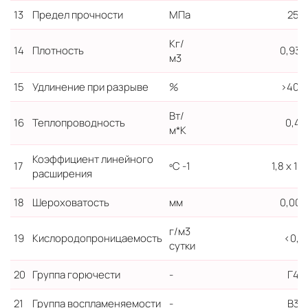
13
Предел прочности
МПа
25
Кг/
14
Плотность
0,935
м3
15
Удлинение при разрыве
%
>400
Вт/
16
Теплопроводность
0,4
м*К
Коэффициент линейного
17
ºС -1
1,8 х 10
расширения
18
Шероховатость
мм
0,007
г/м3
19
Кислородопроницаемость
<0,1
сутки
20
Группа горючести
-
Г4
21
Группа воспламеняемости
-
В3