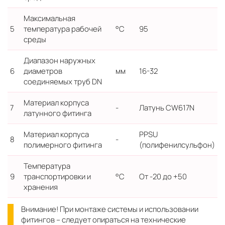
Максимальная
5
температура рабочей
°С
95
среды
Диапазон наружных
6
диаметров
мм
16-32
соединяемых труб DN
Материал корпуса
7
-
Латунь CW617N
латунного фитинга
Материал корпуса
PPSU
8
-
полимерного фитинга
(полифенилсульфон)
Температура
9
транспортировки и
°С
От -20 до +50
хранения
Внимание! При монтаже системы и использовании
фитингов – следует опираться на технические