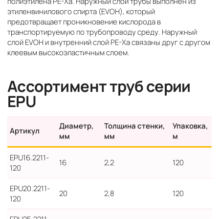
полиэтилена PE-Xa. Наружный слой трубы выполнен из
этиленвинилового спирта (EVOH), который
предотвращает проникновение кислорода в
транспортируемую по трубопроводу среду. Наружный
слой EVOH и внутренний слой PE-Xa связаны друг с другом
клеевым высокоэластичным слоем.
Ассортимент труб серии
EPU
Диаметр,
Толщина стенки,
Упаковка,
Артикул
мм
мм
м
EPU16.2211-
16
2,2
120
120
EPU20.2211-
20
2,8
120
120