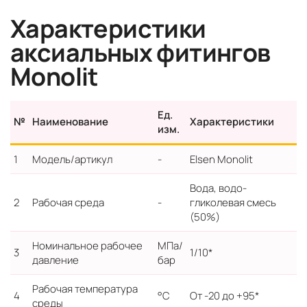
Характеристики
аксиальных фитингов
Monolit
Ед.
№
Наименование
Характеристики
изм.
1
Модель/артикул
-
Elsen Monolit
Вода, водо-
2
Рабочая среда
-
гликолевая смесь
(50%)
Номинальное рабочее
МПа/
3
1/10*
давление
бар
Рабочая температура
4
°С
От -20 до +95*
среды