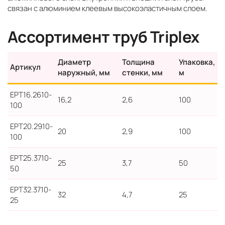
связан с алюминием клеевым высокоэластичным слоем.
Ассортимент труб Triplex
Диаметр
Толщина
Упаковка,
Артикул
наружный, мм
стенки, мм
м
EPТ16.2610-
16,2
2,6
100
100
EPТ20.2910-
20
2,9
100
100
EPТ25.3710-
25
3,7
50
50
EPТ32.3710-
32
4,7
25
25