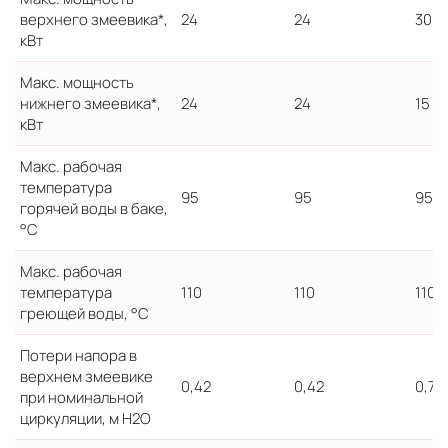
верхнего змеевика*,
24
24
30
кВт
Макс. мощность
нижнего змеевика*,
24
24
15
кВт
Макс. рабочая
температура
95
95
95
горячей воды в баке,
°C
Макс. рабочая
температура
110
110
110
греющей воды, °C
Потери напора в
верхнем змеевике
0,42
0,42
0,7
при номинальной
циркуляции, м H2O