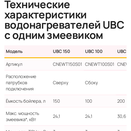
Технические
характеристики
водонагревателей UBC
с одним змеевиком
Модель
UBC 150
UBC 100
UBC 2
Артикул
CNEWT150S01
CNEWT100S01
CNEWT
Расположение
патрубков
Сверху
Сбоку
подключения
Ёмкость бойлера, л
150
100
200
Макс. мощность
24,1
24,1
30,6
змеевика*, кВт