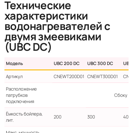
Технические
характеристики
водонагревателей с
двумя змеевиками
(UBC DC)
Модель
UBC 200 DC
UBC 300 DC
UBC
Артикул
CNEWT200D01
CNEWT300D01
CNE
Расположение
патрубков
Сбоку
подключения
Ёмкость бойлера,
200
300
400
лит.
Макс. мощность