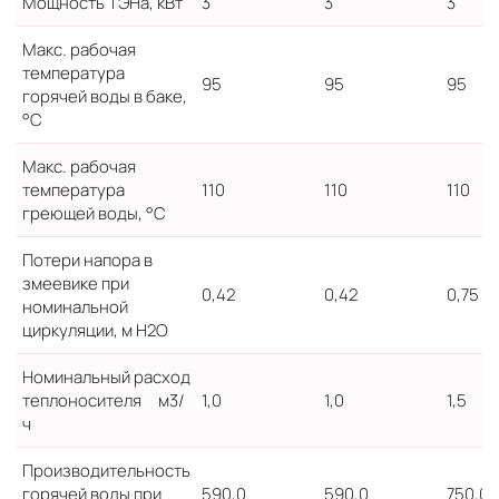
Мощность ТЭНа, кВт
3
3
3
Макс. рабочая
температура
95
95
95
горячей воды в баке,
°C
Макс. рабочая
температура
110
110
110
греющей воды, °C
Потери напора в
змеевике при
0,42
0,42
0,75
номинальной
циркуляции, м H2O
Номинальный расход
теплоносителя м3/
1,0
1,0
1,5
ч
Производительность
горячей воды при
590,0
590,0
750,0