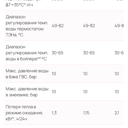
∆T=35°C* л/ч
Диапазон
регулирования темп.
49-82
49-82
49-82
воды термостатом
ТЭНа, °C
Диапазон
регулирования темп.
30-65
30-65
30-65
воды в бойлере** °C
Макс. давление воды
10
10
10
в баке ГВС, бар
Макс. давление воды
10
10
10
в змеевике, бар
Потеря тепла в
режиме ожидания,
1,3
1,15
2,1
кВт*, ч/24ч