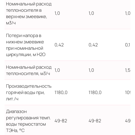
Номинальный расход
теплоносителя в
1,0
1,0
1,0
верхнем змеевике,
м3/ч
Потери напора в
нижнем змеевике
0,42
0,42
0,15
при номинальной
циркуляции, м H2O
Номинальный расход
1,0
1,0
1,5
теплоносителя, м3/ч
Производительность
горячей воды при,
1180,0
1180,0
1090
лит./ч
Диапазон
регулирования темп.
49-82
49-82
49-8
воды термостатом
ТЭНа, °C