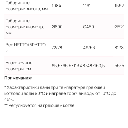
Габаритные
1084
1161
1562
размеры: высота, мм
Габаритные
размеры: диаметр,
Ø600
Ø450
Ø520
мм
Вес НЕТТО/БРУТТО,
72/78
49/53
82/88
кг
Упаковочные
65,5×65,5×113 48×48×160,5
55×55
размеры, см
Примечания:
* Характеристики даны при температуре греющей
котловой воды 90°С и нагреве горячей воды от 10°С до
45°С
** Регулируется на греющем котле