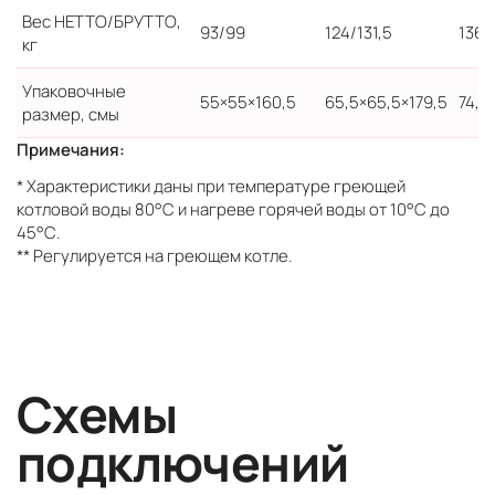
Вес НЕТТО/БРУТТО,
93/99
124/131,5
136/
кг
Упаковочные
55×55×160,5
65,5×65,5×179,5
74,5
размер, смы
Примечания:
* Характеристики даны при температуре греющей
котловой воды 80°С и нагреве горячей воды от 10°С до
45°С.
** Регулируется на греющем котле.
Схемы
подключений