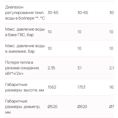
Диапазон
регулирования темп.
30-65
30-65
30-6
воды в бойлере **, °C
Макс. давление воды
10
10
10
в баке ГВС, бар
Макс. давление воды
10
10
10
в змеевике, бар
Потеря тепла в
режиме ожидания,
2,35
3,1
2,95
кВт*ч/24ч
Габаритные
1562
1753
1632
размеры: высота, мм
Габаритные
размеры: диаметр,
Ø520
Ø620
Ø710
мм