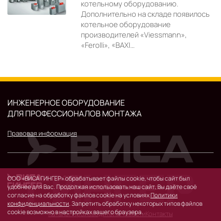
котельному оборудованию.
Дополнительно на складе появилось
котельное оборудование
производителей «Viessmann»,
«Ferolli», «BAXI…
ИНЖЕНЕРНОЕ ОБОРУДОВАНИЕ
ДЛЯ ПРОФЕССИОНАЛОВ МОНТАЖА
Правовая информация
© 2026 г.
ООО «ВИСА ГИНГЕР» обрабатывает файлы cookie, чтобы сайт был
119530, Москва, Очаковское шоссе, д. 32.
удобнее для Вас. Продолжая использовать наш сайт, Вы даёте своё
согласие на обработку файлов cookie на условиях
Политики
конфиденциальности
. Запретить обработку некоторых типов файлов
cookie возможно в настройках вашего браузера.
Каталог
Производители
Новости
Контакты