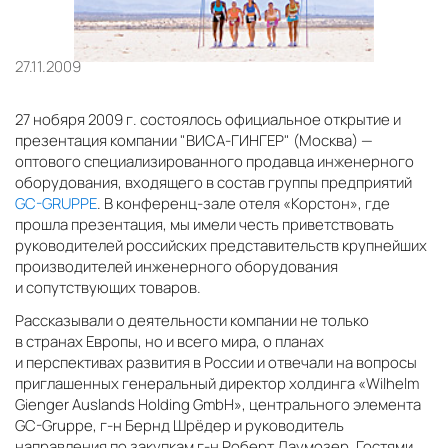
27.11.2009
27 нобяря 2009 г. состоялось официальное открытие и
презентация компании "ВИСА-ГИНГЕР" (Москва) —
оптового специализированного продавца инженерного
оборудования, входящего в состав группы предприятий
GC-GRUPPE
. В конференц-зале отеля «Корстон», где
прошла презентация, мы имели честь приветствовать
руководителей российских представительств крупнейших
производителей инженерного оборудования
и сопутствующих товаров.
Рассказывали о деятельности компании не только
в странах Европы, но и всего мира, о планах
и перспективах развития в России и отвечали на вопросы
приглашенных генеральный директор холдинга «Wilhelm
Gienger Auslands Holding GmbH», центрального элемента
GC-Gruppe, г-н Бернд Шрёдер и руководитель
направления по закупкам г-н Роберт Даумозер. Гостями