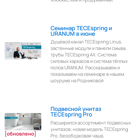
Семинар TECEspring и
URANUM в июне
Душевой канал ТЕСЕspring Linus,
застенные модули и панели смыва,
трубы ТЕСЕspring AX. Система
силовых каркасов и система тёплых
полов URANUM. Рассказываем и
показываем на семинаре в нашем
шоуруме на Родниковой
Подвесной унитаз
TECEspring Pro
Расширился ассортимент подвесных
унитазов: новая модель TECEspring
[обновлено]
Pro. Безободковая чаша,