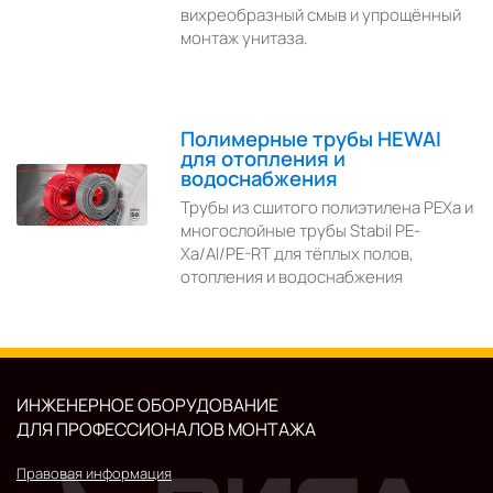
вихреобразный смыв и упрощённый
монтаж унитаза.
Полимерные трубы HEWAI
для отопления и
водоснабжения
Трубы из сшитого полиэтилена PEXa и
многослойные трубы Stabil PE-
Xa/Al/PE-RT для тёплых полов,
отопления и водоснабжения
ИНЖЕНЕРНОЕ ОБОРУДОВАНИЕ
ДЛЯ ПРОФЕССИОНАЛОВ МОНТАЖА
Правовая информация