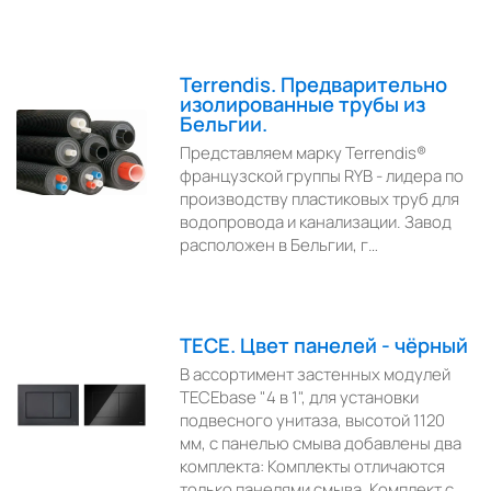
Terrendis. Предварительно
изолированные трубы из
Бельгии.
Представляем марку Terrendis®
французской группы RYB - лидера по
производству пластиковых труб для
водопровода и канализации. Завод
расположен в Бельгии, г…
TECE. Цвет панелей - чёрный
В ассортимент застенных модулей
TECEbase "4 в 1", для установки
подвесного унитаза, высотой 1120
мм, с панелью смыва добавлены два
комплекта: Комплекты отличаются
только панелями смыва. Комплект с…