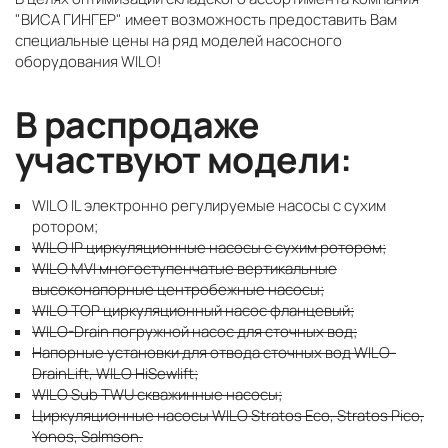
"ВИСА ГИНГЕР" имеет возможность предоставить Вам
специальные цены на ряд моделей насосного
оборудования WILO!
В распродаже
участвуют модели:
WILO IL электронно регулируемые насосы с сухим
ротором;
WILO IP циркуляционные насосы с сухим ротором;
WILO MVI многоступенчатые вертикальные
высоконапорные центробежные насосы;
WILO TOP циркуляционный насос фланцевый;
WILO-Drain погружной насос для сточных вод;
Напорные установки для отвода сточных вод WILO-
DrainLift, WILO HiSewlift;
WILO Sub TWU скважинные насосы;
Циркуляционные насосы WILO Stratos Eco, Stratos Pico,
Yonos, Salmson.