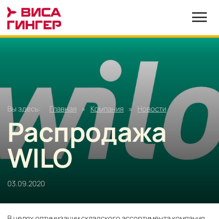
Вы здесь:
Главная
»
Компания
»
Новости
Распродажа
WILO
03.09.2020
В целях оптимизации складского ассортимента компания