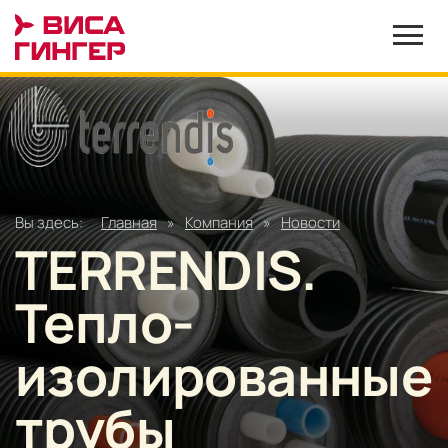
Вы здесь:
Главная
»
Компания
»
Новости
TERRENDIS.
Тепло-
изолированные
трубы