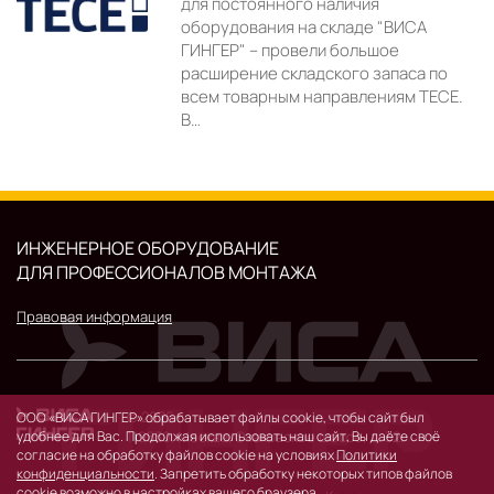
для постоянного наличия
оборудования на складе "ВИСА
ГИНГЕР" – провели большое
расширение складского запаса по
всем товарным направлениям TECE.
В…
ИНЖЕНЕРНОЕ ОБОРУДОВАНИЕ
ДЛЯ ПРОФЕССИОНАЛОВ МОНТАЖА
Правовая информация
© 2026 г.
ООО «ВИСА ГИНГЕР» обрабатывает файлы cookie, чтобы сайт был
удобнее для Вас. Продолжая использовать наш сайт, Вы даёте своё
119530, Москва, Очаковское шоссе, д. 32.
согласие на обработку файлов cookie на условиях
Политики
конфиденциальности
. Запретить обработку некоторых типов файлов
cookie возможно в настройках вашего браузера.