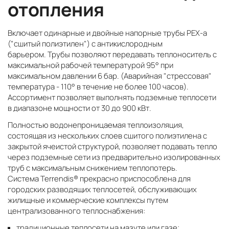
отопления
Включает одинарные и двойные напорные трубы PEХ-a
("сшитый полиэтилен") с антикислородным
барьером. Трубы позволяют передавать теплоноситель с
максимальной рабочей температурой 95° при
максимальном давлении 6 бар. (Аварийная "стрессовая"
температура - 110° в течение не более 100 часов).
Ассортимент позволяет выполнять подземные теплосети
в диапазоне мощности от 30 до 900 кВт.
Полностью водонепроницаемая теплоизоляция,
состоящая из нескольких слоев сшитого полиэтилена с
закрытой ячеистой структурой, позволяет подавать тепло
через подземные сети из предварительно изолированных
труб с максимальным снижением теплопотерь.
Система Terrendis® прекрасно приспособлена для
городских разводящих теплосетей, обслуживающих
жилищные и коммерческие комплексы путем
централизованного теплоснабжения:
традиционные теплосети на мазуте или газе;