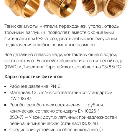
Таких как муфты, ниппели, переходники, уголки, отводы,
тройники, заглушки, позволяет, вместе с концевыми
фитингами для PEХ-a, создавать любые конфигурации
подключения и любые возможные размеры.
Все детали из сплавов меди, контактирующие с водой,
соответствуют Европейской директиве по питьевой воде
(DWD) и Директиве Европейского сообщества 98/83/EC.
Характеристики фитингов:
Рабочее давление: PN16
Материал: CC752S в соответствии со стандартом
DWD98/83
Резьба: резьба точек соединения — трубная,
коническая, согласно стандарту EN 10226-1
(ISO-7) — У всех других латунных принадлежностей
резьба цилиндрическая (стандарт ISO228).
Соединения устойчивы к обесцинкованию (в