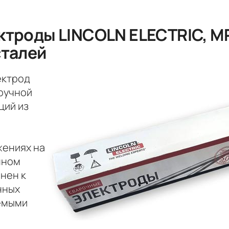
ктроды LINCOLN ELECTRIC, М
сталей
ектрод
ручной
ций из
жениях на
нном
онен к
нных
емыми