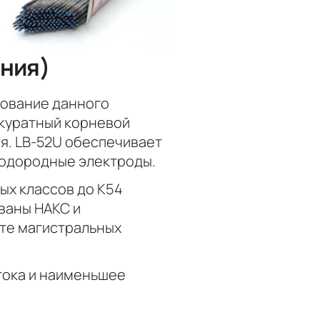
ния)
зование данного
ккуратный корневой
я. LB-52U обеспечивает
водородные электроды.
ых классов до К54
ваны НАКС и
те магистральных
 тока и наименьшее