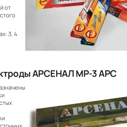
й от
остого
х: 3, 4
ктроды АРСЕНАЛ МР-3 АРС
назначены
ки
истых
ки
есточных