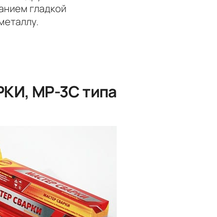
анием гладкой
металлу.
КИ, МР-3С типа