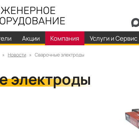
тели
Акции
Компания
Услуги и Сервис
»
Новости
»
Сварочные электроды
е электроды