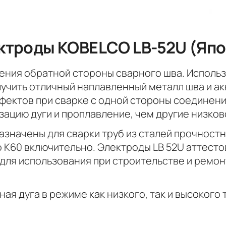
ктроды KOBELCO LB-52U (Япо
ения обратной стороны сварного шва. Исполь
лучить отличный наплавленный металл шва и а
фектов при сварке с одной стороны соединени
зацию дуги и проплавление, чем другие низко
значены для сварки труб из сталей прочностн
о К60 включительно. Электроды LB 52U аттесто
ля использования при строительстве и ремон
ая дуга в режиме как низкого, так и высокого