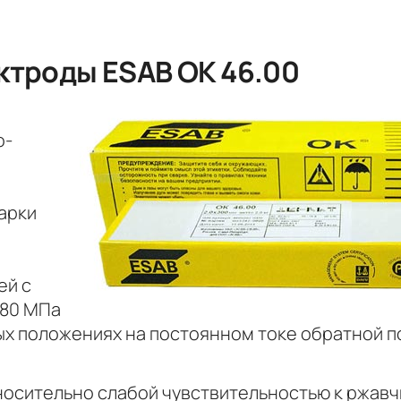
ктроды ESAB OK 46.00
о-
арки
ей с
380 МПа
ых положениях на постоянном токе обратной 
носительно слабой чувствительностью к ржавч