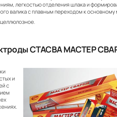
ниям, легкостью отделения шлака и формиров
ого валика с плавным переходом к основному 
-целлюлозное.
ктроды СТАСВА МАСТЕР СВАР
ки
стых и
ей с
нием
сех
жениях.