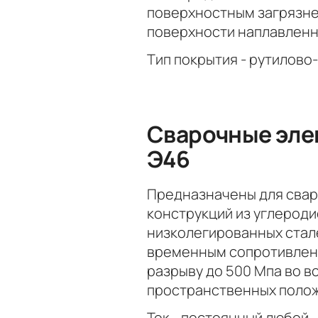
поверхностным загрязне
поверхности наплавленн
Тип покрытия - рутилово
Сварочные эле
Э46
Предназначены для свар
конструкций из углероди
низколегированных стал
временным сопротивле
разрыву до 500 Мпа во в
пространственных поло
Ток - постоянный любой