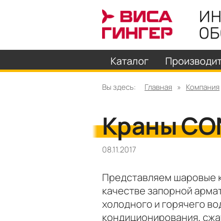
Каталог
Производи
Вы здесь:
Главная
»
Компания
Краны CO
08.11.2017
Представляем шаровые к
качестве запорной арма
холодного и горячего во
кондиционирования, сжат