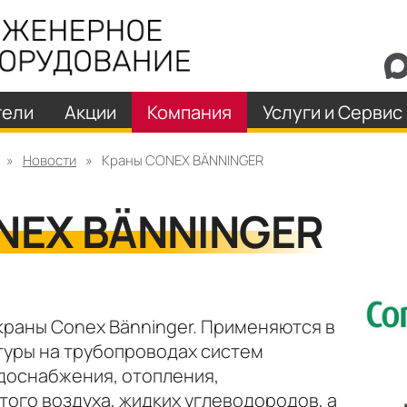
тели
Акции
Компания
Услуги и Сервис
»
Новости
»
Краны CONEX BÄNNINGER
NEX BÄNNINGER
раны Conex Bänninger. Применяются в
туры на трубопроводах систем
доснабжения, отопления,
ого воздуха, жидких углеводородов, а