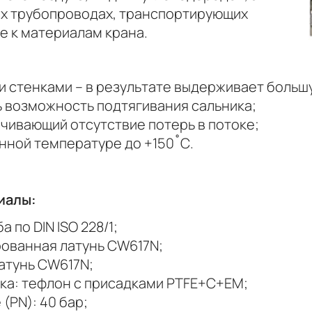
их трубопроводах, транспортирующих
е к материалам крана.
и стенками – в результате выдерживает больш
 возможность подтягивания сальника;
чивающий отсутствие потерь в потоке;
нной температуре до +150˚С.
иалы:
 по DIN ISO 228/1;
рованная латунь CW617N;
атунь CW617N;
ка: тефлон с присадками PTFE+С+EM;
(PN): 40 бар;