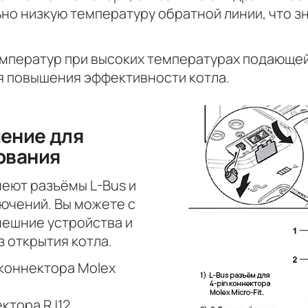
но низкую температуру обратной линии, что з
мператур при высоких температурах подающей
я повышения эффективности котла.
ение для
ования
еют разъёмы L-Bus и
ючений. Вы можете с
нешние устройства и
 открытия котла.
 коннектора Molex
ктора RJ12.