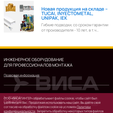
Новая продукция на складе –
TUCAI, INYECTOMETAL,
UNIPAK, IEK
Гибкие подводки, со сроком гарантии
от производителя - 10 лет, в т.ч…
ИНЖЕНЕРНОЕ ОБОРУДОВАНИЕ
ДЛЯ ПРОФЕССИОНАЛОВ МОНТАЖА
Правовая информация
© 2026 г.
ООО «ВИСА ГИНГЕР» обрабатывает файлы cookie, чтобы сайт был
119530, Москва, Очаковское шоссе, д. 32.
удобнее для Вас. Продолжая использовать наш сайт, Вы даёте своё
согласие на обработку файлов cookie на условиях
Политики
конфиденциальности
. Запретить обработку некоторых типов файлов