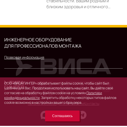
стабильности. Вашим родным и
близким здоровья и отличного…
ИНЖЕНЕРНОЕ ОБОРУДОВАНИЕ
ДЛЯ ПРОФЕССИОНАЛОВ МОНТАЖА
Правовая информация
© 2026 г.
ООО «ВИСА ГИНГЕР» обрабатывает файлы cookie, чтобы сайт был
удобнее для Вас. Продолжая использовать наш сайт, Вы даёте своё
119530, Москва, Очаковское шоссе, д. 32.
согласие на обработку файлов cookie на условиях
Политики
конфиденциальности
. Запретить обработку некоторых типов файлов
cookie возможно в настройках вашего браузера.
Каталог
Производители
Новости
Контакты
Соглашаюсь