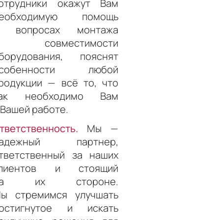
отрудники окажут Вам
еобходимую помощь
 вопросах монтажа
и совместимости
борудования, пояснят
особенности любой
родукции — всё то, что
ак необходимо Вам
 Вашей работе.
тветственность.
Мы —
надежный партнер,
тветственный за наших
лиентов и стоящий
на их стороне.
ы стремимся улучшать
остигнутое и искать