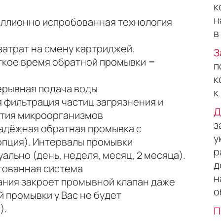
к
н
ллионно испробованная технология
в
затрат на смену картриджей.
З
ткое время обратной промывки =
п
к
ерывная подача воды
к
 фильтрация частиц загрязнения и
Д
тия микроорганизмов
з
адёжная обратная промывка с
у
опция). Интервалы промывки
р
льно (день, неделя, месяц, 2 месяца).
д
тованная система
н
ания закроет промывной клапан даже
о
й промывки у Вас не будет
).
П