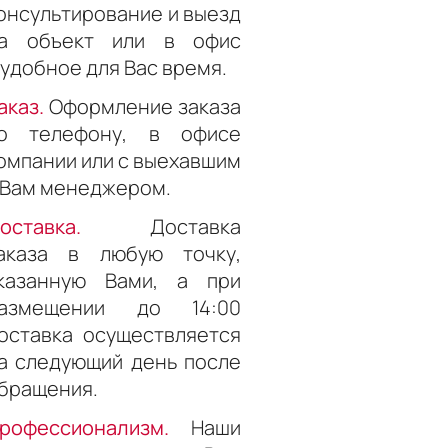
онсультирование и выезд
а объект или в офис
 удобное для Вас время.
аказ.
Оформление заказа
о телефону, в офисе
омпании или с выехавшим
 Вам менеджером.
оставка.
Доставка
аказа в любую точку,
казанную Вами, а при
азмещении до 14:00
оставка осуществляется
а следующий день после
бращения.
рофессионализм.
Наши