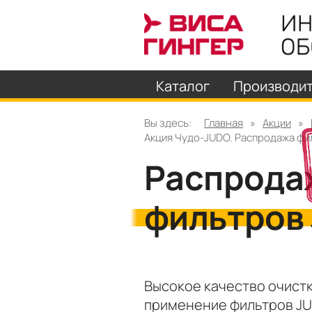
Каталог
Производи
Вы здесь:
Главная
»
Акции
»
Акция Чудо-JUDO. Распродажа фи
Распрода
фильтров
Высокое качество очист
применение фильтров JU