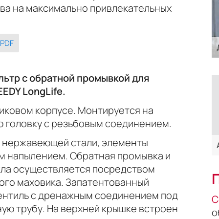
тва на максимально привлекательных
 PDF
ьтр с обратной промывкой для
EDY LongLife.
иковом корпусе. Монтируется на
ю головку с резьбовым соединением.
 нержавеющей стали, элементы
м напылением. Обратная промывка и
кла осуществляется посредством
ого маховика. Запатентованный
ентиль с дренажным соединением под
С
ую трубу. На верхней крышке встроен
о