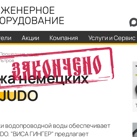
тели
Акции
Компания
Услуги и Сервис
Прошедшие акции
»
льтров
жа немецких
 JUDO
ки водопроводной воды обеспечивает
DO. "ВИСА ГИНГЕР" предлагает