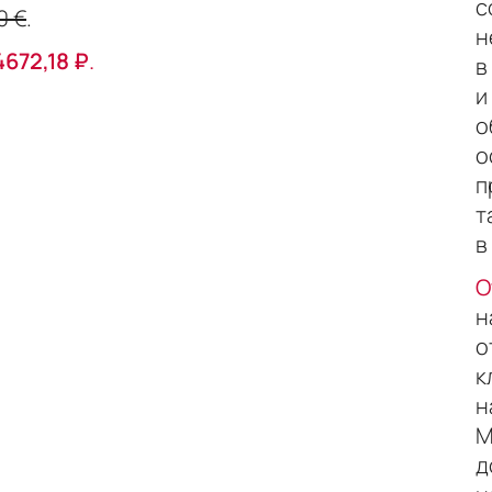
с
0 €
.
н
4672,18 ₽
.
в
о
п
т
в
О
о
к
М
д